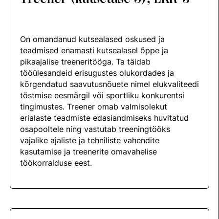
Edetabelid
Ametnikud
On omandanud kutsealased oskused ja
Koolitused
teadmised enamasti kutsealasel õppe ja
Välisvõistlustel Osaleja Meelespea
pikaajalise treeneritööga. Ta täidab
tööülesandeid erisugustes olukordades ja
kõrgendatud saavutusnõuete nimel elukvaliteedi
VOLTIŽEERIMINE
tõstmise eesmärgil või sportliku konkurentsi
Välisvõistlustel Osaleja Meelespea
tingimustes. Treener omab valmisolekut
erialaste teadmiste edasiandmiseks huvitatud
osapooltele ning vastutab treeningtööks
vajalike ajaliste ja tehniliste vahendite
kasutamise ja treenerite omavahelise
töökorralduse eest.