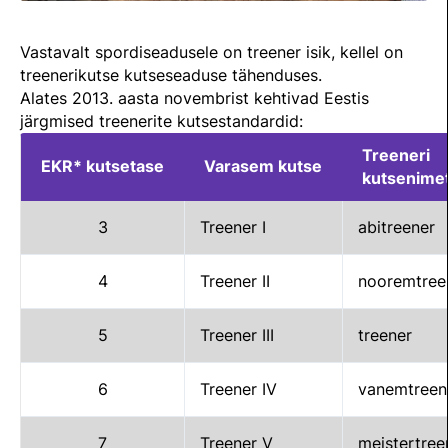
TEENUSTE HINNAKIRI
Taastaotlemine
Mänedžer Ja Komitee
Vastavalt spordiseadusele on treener isik, kellel on
AJALUGU
Õppematerjalid
Välisvõistlustel Osaleja Meelespea
treenerikutse kutseseaduse tähenduses.
Ajajoon
Alates 2013. aasta novembrist kehtivad Eestis
Kutseeksam
Eesti Ratsasportlased Tiitlivõistlustel
järgmised treenerite kutsestandardid:
KOOLISÕIT JA PARAKOOLISÕIT
Praktika Ja Mentortreenerid
Regulatsioonid
Treeneri
Aastaraamatud
EKR* kutsetase
Varasem kutse
kutsenime
Hindamiskomisjon
Võistluskalender
KLUBID
EOK Treenerite Register
Võistlussarjad
3
Treener I
abitreener
Edetabelid
VABATAHTLIKUD
4
Treener II
nooremtree
KOOLITUSED
Ametnikud
PROJEKTID
5
Treener III
treener
KONTROLLI EOK TREENERI KUTSET
Koolitused
ERA SA
Estonian Dressage Team
Noortespordi Toetamine
6
Treener IV
vanemtreen
Mänedžer Ja Komiteed
HOBUSTE HEAOLU
7
Treener V
meistertree