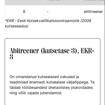
Välisvõistlustel Osaleja Meelespea
TURVALINE SPORT
8
-
eliittreener
KOLMEVÕISTLUS
Regulatsioonid
*EKR - Eesti Kutsekvalifikatsiooniraamistik (2008
AUSA MÄNGU PÕHIMÕTTED
kutseseadus)
Võistluskalender
Võistlussarjad
Edetabelid
Abitreener (kutsetase 3), EKR-
3
Ametnikud
Koolitused
Komitee
On omandanud kutsealased oskused ja
teadmised enamasti kutsealase väljaõppega. Ta
Välisvõistlustel Osaleja Meelespea
täidab tööülesandeid ühetaolistes olukordades
ning võib vajada juhendamist.
KESTVUSRATSUTAMINE
Regulatsioonid