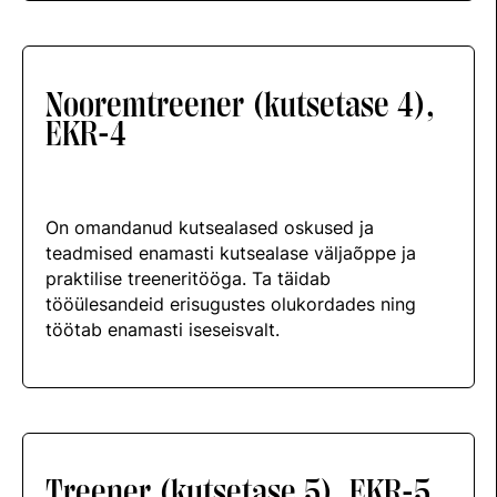
Võistluskalender
Võistlussarjad
Nooremtreener (kutsetase 4),
Edetabelid
EKR-4
Ametnikud
Koolitused
On omandanud kutsealased oskused ja
Mänedžer Ja Komitee
teadmised enamasti kutsealase väljaõppe ja
praktilise treeneritööga. Ta täidab
Välisvõistlustel Osaleja Meelespea
tööülesandeid erisugustes olukordades ning
töötab enamasti iseseisvalt.
RAKENDISPORT
Regulatsioonid
Võistluskalender
Võistlussarjad
Treener (kutsetase 5), EKR-5