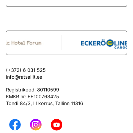
(+372) 6 031 525
info@ratsaliit.ee
Registrikood: 80110599
KMKR nr: EE100763425
Tondi 84/3, III korrus, Tallinn 11316