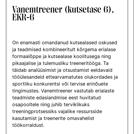
Vanemtreener (kutsetase 6),
EKR-6
On enamasti omandanud kutsealased oskused
ja teadmised kombineeritult kõrgema erialase
formaalõppe ja kutsealase koolitusega ning
pikaajalise ja tulemusliku treeneritööga. Ta
täidab analüüsimist ja otsustamist eeldavaid
tööülesandeid ettearvamatutes olukordades ja
sportliku konkurentsi või tervise erinõuete
tingimustes. Vanemtreener vastutab erialaste
teadmiste edasiandmise eest huvitatud
osapooltele ning juhib terviklikuks
treeningprotsessiks vajalike ressursside
kasutamist ja treenerite omavahelist
töökorraldust.