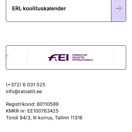
ERL koolituskalender
(+372) 6 031 525
info@ratsaliit.ee
Registrikood: 80110599
KMKR nr: EE100763425
Tondi 84/3, III korrus, Tallinn 11316