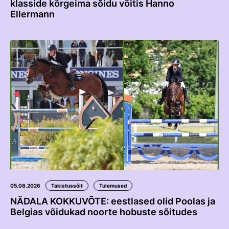
klasside kõrgeima sõidu võitis Hanno
Ellermann
05.08.2026
Takistussõit
Tulemused
NÄDALA KOKKUVÕTE: eestlased olid Poolas ja
Belgias võidukad noorte hobuste sõitudes