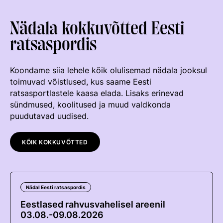
Võistluskalender
Nädala kokkuvõtted Eesti
Võistlussarjad
ratsaspordis
Edetabelid
Koondame siia lehele kõik olulisemad nädala jooksul
Ametnikud
toimuvad võistlused, kus saame Eesti
Koolitused
ratsasportlastele kaasa elada. Lisaks erinevad
sündmused, koolitused ja muud valdkonda
Mänedžer Ja Komitee
puudutavad uudised.
Välisvõistlustel Osaleja Meelespea
KÕIK KOKKUVÕTTED
RAKENDISPORT
Regulatsioonid
Võistluskalender
Nädal Eesti ratsaspordis
Eestlased rahvusvahelisel areenil
Võistlussarjad
03.08.-09.08.2026