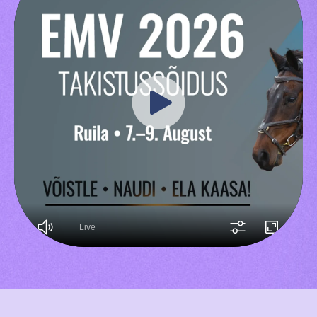
Välisvõistlustel Osaleja Meelespea
TURVALINE SPORT
KOLMEVÕISTLUS
Regulatsioonid
AUSA MÄNGU PÕHIMÕTTED
Võistluskalender
Võistlussarjad
Edetabelid
Ametnikud
Koolitused
Komitee
Välisvõistlustel Osaleja Meelespea
KESTVUSRATSUTAMINE
Regulatsioonid