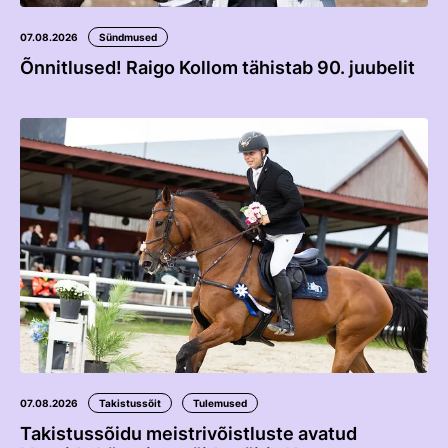
07.08.2026
Sündmused
Õnnitlused! Raigo Kollom tähistab 90. juubelit
07.08.2026
Takistussõit
Tulemused
Takistussõidu meistrivõistluste avatud