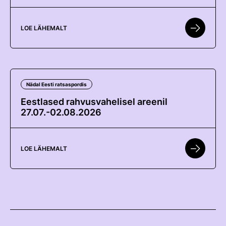
Edetabelid
Ametnikud
LOE LÄHEMALT
Koolitused
Välisvõistlustel Osaleja Meelespea
Nädal Eesti ratsaspordis
VOLTIŽEERIMINE
Välisvõistlustel Osaleja Meelespea
Eestlased rahvusvahelisel areenil
27.07.-02.08.2026
LOE LÄHEMALT