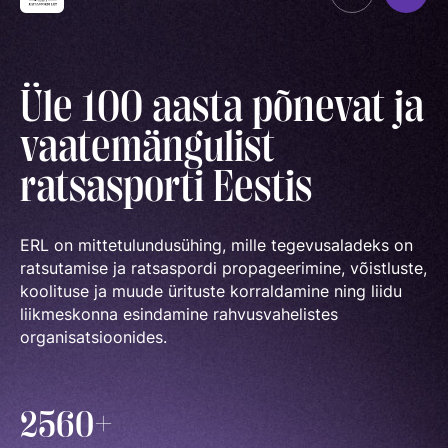
Organisatsioon
MEIST
Kontaktid
Uudised
Üle 100 aasta põnevat ja
Väärtused Ja Visioon
vaatemängulist
Ratsaspordialad
Juhatus
ratsasporti Eestis
TAKISTUSSÕIT
Juhatuse Ja Üldkogu Protokollid
Regulatsioonid
Tule ratsutama
ERL-I Põhikiri
Võistluskalender
ERL on mittetulundusühing, mille tegevusaladeks on
LAPSEVANEMALE
ratsutamise ja ratsaspordi propageerimine, võistluste,
Arengukava
Võistlussarjad
Treenerid
koolituse ja muude ürituste korraldamine ning liidu
ROHELINE KAART
liikmeskonna esindamine rahvusvahelistes
Teenetemärk
Edetabelid
KUTSE EETIKA
organisatsioonides.
TALLINN HORSE SHOW
Logoraamat
Ametnikud
TUNNUSTATUD RATSAKOOLID
EKR TREENERIKUTSEST
HOBUMAAILM
Hobumajanduse Kaardistamise Uuring
Kutse Andmise Kord
Koolitused
2560+
ARENGUMUDEL
RATSANET
Taotlemine
Estonian Rising Stars