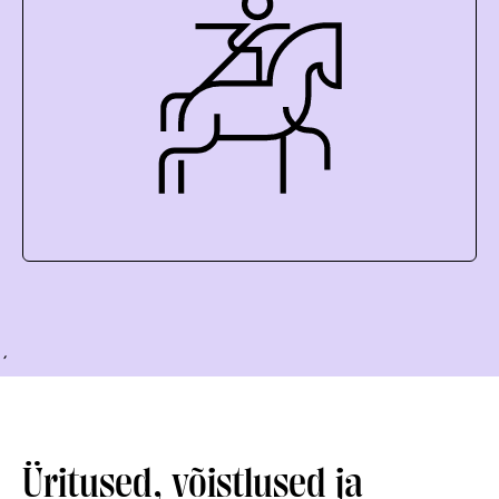
´
Üritused, võistlused ja