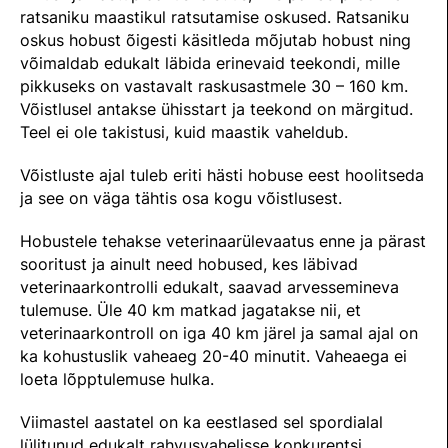
TEENUSTE HINNAKIRI
ratsaniku maastikul ratsutamise oskused. Ratsaniku
Taastaotlemine
Mänedžer Ja Komitee
oskus hobust õigesti käsitleda mõjutab hobust ning
AJALUGU
võimaldab edukalt läbida erinevaid teekondi, mille
Õppematerjalid
Välisvõistlustel Osaleja Meelespea
Ajajoon
pikkuseks on vastavalt raskusastmele 30 – 160 km.
Kutseeksam
Võistlusel antakse ühisstart ja teekond on märgitud.
Eesti Ratsasportlased Tiitlivõistlustel
KOOLISÕIT JA PARAKOOLISÕIT
Teel ei ole takistusi, kuid maastik vaheldub.
Praktika Ja Mentortreenerid
Regulatsioonid
Aastaraamatud
Võistluste ajal tuleb eriti hästi hobuse eest hoolitseda
Hindamiskomisjon
Võistluskalender
ja see on väga tähtis osa kogu võistlusest.
KLUBID
EOK Treenerite Register
Võistlussarjad
Hobustele tehakse veterinaarülevaatus enne ja pärast
Edetabelid
sooritust ja ainult need hobused, kes läbivad
VABATAHTLIKUD
KOOLITUSED
veterinaarkontrolli edukalt, saavad arvessemineva
Ametnikud
tulemuse. Üle 40 km matkad jagatakse nii, et
PROJEKTID
veterinaarkontroll on iga 40 km järel ja samal ajal on
KONTROLLI EOK TREENERI KUTSET
Koolitused
ERA SA
ka kohustuslik vaheaeg 20-40 minutit. Vaheaega ei
Estonian Dressage Team
loeta lõpptulemuse hulka.
Noortespordi Toetamine
Mänedžer Ja Komiteed
Viimastel aastatel on ka eestlased sel spordialal
HOBUSTE HEAOLU
lülitunud edukalt rahvusvahelisse konkurentsi.