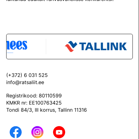
Välisvõistlustel Osaleja Meelespea
TURVALINE SPORT
KOLMEVÕISTLUS
Regulatsioonid
AUSA MÄNGU PÕHIMÕTTED
Võistluskalender
Võistlussarjad
Edetabelid
Ametnikud
(+372) 6 031 525
info@ratsaliit.ee
Koolitused
Registrikood: 80110599
Komitee
KMKR nr: EE100763425
Tondi 84/3, III korrus, Tallinn 11316
Välisvõistlustel Osaleja Meelespea
KESTVUSRATSUTAMINE
Regulatsioonid