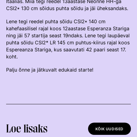
Itaalias. Miia tegi reedel 13aastase Neonne HH-ga
Välisvõistlustel Osaleja Meelespea
CSI2* 130 cm sõidus puhta sõidu ja jäi üheksandaks.
TURVALINE SPORT
Lene tegi reedel puhta sõidu CSI2* 140 cm
KOLMEVÕISTLUS
Regulatsioonid
kahefaasilisel rajal koos 12aastase Esperanza Stariga
AUSA MÄNGU PÕHIMÕTTED
ning jäi 57 startija seast 19ndaks. Lene tegi laupäeval
Võistluskalender
puhta sõidu CSI2* LR 145 cm puhtus-kiirus rajal koos
Espereanza Stariga, kus saavutati 42 paari seast 17.
Võistlussarjad
koht.
Edetabelid
Palju õnne ja jätkuvalt edukaid starte!
Ametnikud
Koolitused
Komitee
Välisvõistlustel Osaleja Meelespea
Loe lisaks
KESTVUSRATSUTAMINE
KÕIK UUDISED
Regulatsioonid