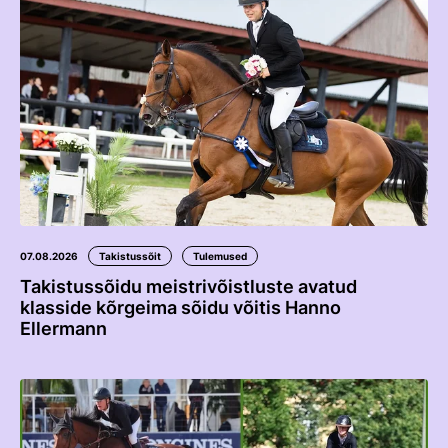
Edetabelid
Ametnikud
Koolitused
Välisvõistlustel Osaleja Meelespea
VOLTIŽEERIMINE
Välisvõistlustel Osaleja Meelespea
07.08.2026
Takistussõit
Tulemused
Takistussõidu meistrivõistluste avatud
klasside kõrgeima sõidu võitis Hanno
Ellermann