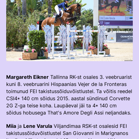
TEENUSTE HINNAKIRI
Taastaotlemine
Mänedžer Ja Komitee
AJALUGU
Õppematerjalid
Välisvõistlustel Osaleja Meelespea
Ajajoon
Kutseeksam
Eesti Ratsasportlased Tiitlivõistlustel
KOOLISÕIT JA PARAKOOLISÕIT
Praktika Ja Mentortreenerid
Regulatsioonid
Aastaraamatud
Hindamiskomisjon
Võistluskalender
KLUBID
EOK Treenerite Register
Võistlussarjad
Margareth Eikner
Tallinna RK-st osales 3. veebruarist
Edetabelid
kuni 8. veebruarini Hispaanias Vejer de la Fronteras
VABATAHTLIKUD
KOOLITUSED
toimunud FEI takistussõiduvõistlustel. Ta võitis reedel
Ametnikud
CSI4* 140 cm sõidus 2015. aastal sündinud Corvette
PROJEKTID
KONTROLLI EOK TREENERI KUTSET
Koolitused
2G Z-ga teise koha. Laupäeval jäi ta 4* 140 cm
ERA SA
sõidus hobusega That's Amore Degli Assi neljandaks.
Estonian Dressage Team
Noortespordi Toetamine
Miia
ja
Lene Varula
Viljandimaa RSK-st osalesid FEI
Mänedžer Ja Komiteed
takistussõiduvõistlustel San Giovanni in Marignanos
HOBUSTE HEAOLU