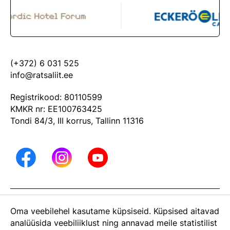
(+372) 6 031 525
info@ratsaliit.ee
Registrikood: 80110599
KMKR nr: EE100763425
Tondi 84/3, III korrus, Tallinn 11316
ARHIIV
Oma veebilehel kasutame küpsiseid. Küpsised aitavad
Eesti Ratsaspordi Liit on Eesti Olümpiakomitee liige
analüüsida veebiliiklust ning annavad meile statistilist