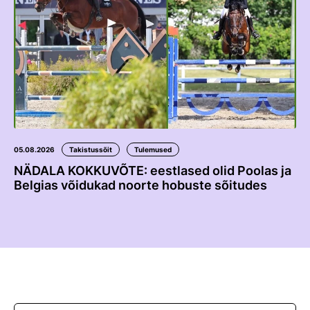
05.08.2026
Takistussõit
Tulemused
NÄDALA KOKKUVÕTE: eestlased olid Poolas ja
Belgias võidukad noorte hobuste sõitudes