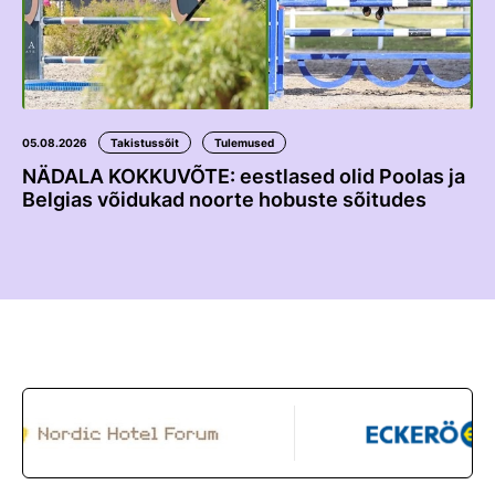
05.08.2026
Takistussõit
Tulemused
NÄDALA KOKKUVÕTE: eestlased olid Poolas ja
Belgias võidukad noorte hobuste sõitudes