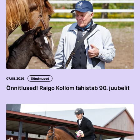
Võistluskalender
Võistlussarjad
Edetabelid
Ametnikud
Koolitused
Mänedžer Ja Komitee
07.08.2026
Sündmused
Välisvõistlustel Osaleja Meelespea
Õnnitlused! Raigo Kollom tähistab 90. juubelit
RAKENDISPORT
Regulatsioonid
Võistluskalender
Võistlussarjad