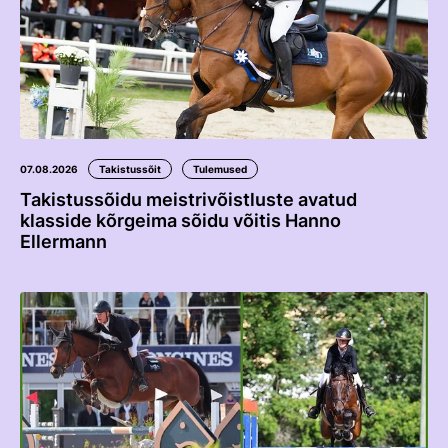
Edetabelid
Ametnikud
Koolitused
Välisvõistlustel Osaleja Meelespea
07.08.2026
Takistussõit
Tulemused
VOLTIŽEERIMINE
Takistussõidu meistrivõistluste avatud
Välisvõistlustel Osaleja Meelespea
klasside kõrgeima sõidu võitis Hanno
Ellermann