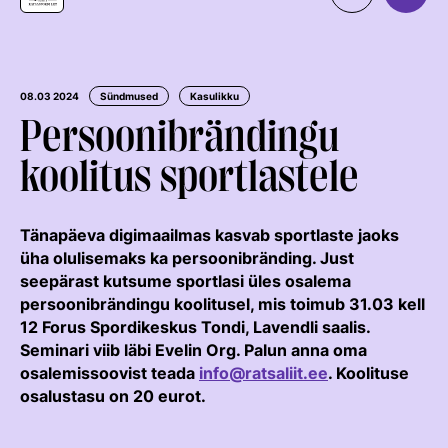
Organisatsioon
MEIST
Kontaktid
Uudised
08.03 2024
Sündmused
Kasulikku
Persoonibrändingu
Väärtused Ja Visioon
Ratsaspordialad
koolitus sportlastele
Juhatus
TAKISTUSSÕIT
Juhatuse Ja Üldkogu Protokollid
Regulatsioonid
Tule ratsutama
Tänapäeva digimaailmas kasvab sportlaste jaoks
ERL-I Põhikiri
Võistluskalender
LAPSEVANEMALE
üha olulisemaks ka persoonibränding. Just
Arengukava
seepärast kutsume sportlasi üles osalema
Võistlussarjad
Treenerid
persoonibrändingu koolitusel, mis toimub 31.03 kell
ROHELINE KAART
Teenetemärk
Edetabelid
KUTSE EETIKA
12 Forus Spordikeskus Tondi, Lavendli saalis.
Seminari viib läbi Evelin Org. Palun anna oma
TALLINN HORSE SHOW
Logoraamat
Ametnikud
TUNNUSTATUD RATSAKOOLID
osalemissoovist teada
info@ratsaliit.ee
. Koolituse
EKR TREENERIKUTSEST
HOBUMAAILM
Hobumajanduse Kaardistamise Uuring
Kutse Andmise Kord
osalustasu on 20 eurot.
Koolitused
ARENGUMUDEL
RATSANET
Taotlemine
Estonian Rising Stars