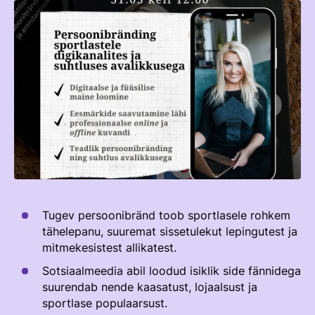
TEENUSTE HINNAKIRI
Taastaotlemine
Mänedžer Ja Komitee
AJALUGU
Õppematerjalid
Välisvõistlustel Osaleja Meelespea
Ajajoon
Kutseeksam
Eesti Ratsasportlased Tiitlivõistlustel
KOOLISÕIT JA PARAKOOLISÕIT
Praktika Ja Mentortreenerid
Regulatsioonid
Aastaraamatud
Hindamiskomisjon
Võistluskalender
KLUBID
EOK Treenerite Register
Võistlussarjad
Edetabelid
VABATAHTLIKUD
KOOLITUSED
Ametnikud
Tugev persoonibränd toob sportlasele rohkem
PROJEKTID
tähelepanu, suuremat sissetulekut lepingutest ja
KONTROLLI EOK TREENERI KUTSET
Koolitused
ERA SA
mitmekesistest allikatest.
Estonian Dressage Team
Noortespordi Toetamine
Sotsiaalmeedia abil loodud isiklik side fännidega
suurendab nende kaasatust, lojaalsust ja
Mänedžer Ja Komiteed
sportlase populaarsust.
HOBUSTE HEAOLU