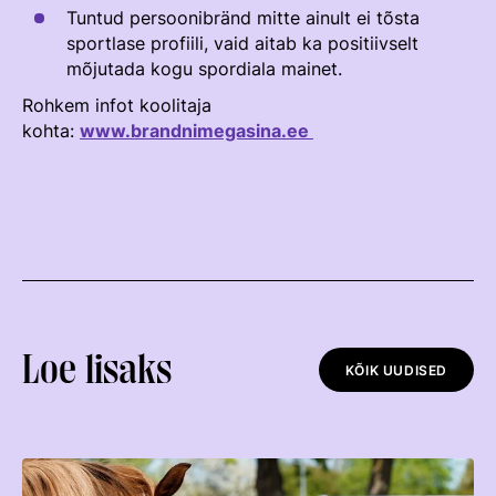
Välisvõistlustel Osaleja Meelespea
Tuntud persoonibränd mitte ainult ei tõsta
sportlase profiili, vaid aitab ka positiivselt
TURVALINE SPORT
mõjutada kogu spordiala mainet.
KOLMEVÕISTLUS
Regulatsioonid
Rohkem infot koolitaja
AUSA MÄNGU PÕHIMÕTTED
kohta:
www.brandnimegasina.ee
Võistluskalender
Võistlussarjad
Edetabelid
Ametnikud
Koolitused
Komitee
Loe lisaks
KÕIK UUDISED
Välisvõistlustel Osaleja Meelespea
KESTVUSRATSUTAMINE
Regulatsioonid