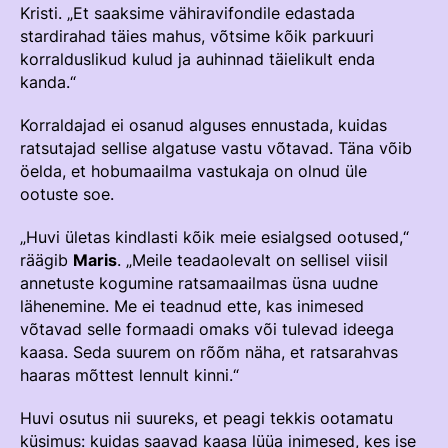
Kristi. „Et saaksime vähiravifondile edastada
Võistluskalender
stardirahad täies mahus, võtsime kõik parkuuri
korralduslikud kulud ja auhinnad täielikult enda
Võistlussarjad
kanda.“
Edetabelid
Korraldajad ei osanud alguses ennustada, kuidas
Ametnikud
ratsutajad sellise algatuse vastu võtavad. Täna võib
öelda, et hobumaailma vastukaja on olnud üle
Koolitused
ootuste soe.
Mänedžer Ja Komitee
„Huvi ületas kindlasti kõik meie esialgsed ootused,“
räägib
Välisvõistlustel Osaleja Meelespea
Maris
. „Meile teadaolevalt on sellisel viisil
annetuste kogumine ratsamaailmas üsna uudne
lähenemine. Me ei teadnud ette, kas inimesed
RAKENDISPORT
võtavad selle formaadi omaks või tulevad ideega
Regulatsioonid
kaasa. Seda suurem on rõõm näha, et ratsarahvas
haaras mõttest lennult kinni.“
Võistluskalender
Võistlussarjad
Huvi osutus nii suureks, et peagi tekkis ootamatu
küsimus: kuidas saavad kaasa lüüa inimesed, kes ise