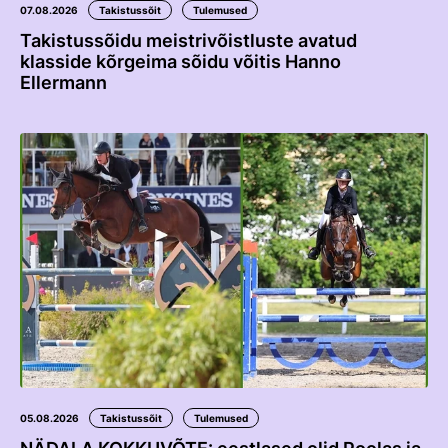
07.08.2026
Takistussõit
Tulemused
Takistussõidu meistrivõistluste avatud
klasside kõrgeima sõidu võitis Hanno
Ellermann
05.08.2026
Takistussõit
Tulemused