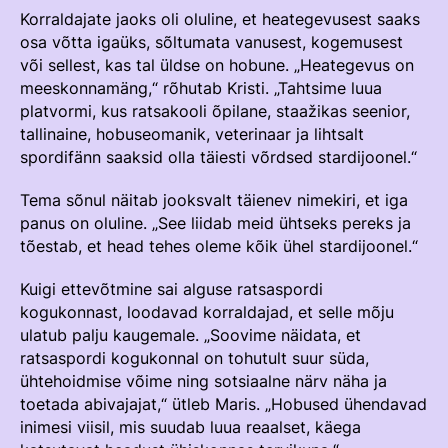
Korraldajate jaoks oli oluline, et heategevusest saaks
osa võtta igaüks, sõltumata vanusest, kogemusest
või sellest, kas tal üldse on hobune. „Heategevus on
meeskonnamäng,“ rõhutab Kristi. „Tahtsime luua
platvormi, kus ratsakooli õpilane, staažikas seenior,
tallinaine, hobuseomanik, veterinaar ja lihtsalt
spordifänn saaksid olla täiesti võrdsed stardijoonel.“
Tema sõnul näitab jooksvalt täienev nimekiri, et iga
panus on oluline. „See liidab meid ühtseks pereks ja
tõestab, et head tehes oleme kõik ühel stardijoonel.“
Kuigi ettevõtmine sai alguse ratsaspordi
kogukonnast, loodavad korraldajad, et selle mõju
ulatub palju kaugemale. „Soovime näidata, et
ratsaspordi kogukonnal on tohutult suur süda,
ühtehoidmise võime ning sotsiaalne närv näha ja
toetada abivajajat,“ ütleb Maris. „Hobused ühendavad
inimesi viisil, mis suudab luua reaalset, käega