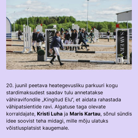
TEENUSTE HINNAKIRI
Taastaotlemine
Mänedžer Ja Komitee
AJALUGU
Õppematerjalid
Välisvõistlustel Osaleja Meelespea
Ajajoon
Kutseeksam
Eesti Ratsasportlased Tiitlivõistlustel
KOOLISÕIT JA PARAKOOLISÕIT
Praktika Ja Mentortreenerid
Regulatsioonid
Aastaraamatud
Hindamiskomisjon
Võistluskalender
KLUBID
EOK Treenerite Register
Võistlussarjad
Edetabelid
VABATAHTLIKUD
20. juunil peetava heategevusliku parkuuri kogu
KOOLITUSED
stardimaksudest saadav tulu annetatakse
Ametnikud
vähiravifondile „Kingitud Elu“, et aidata rahastada
PROJEKTID
KONTROLLI EOK TREENERI KUTSET
Koolitused
ERA SA
vähipatsientide ravi. Algatuse taga olevate
korraldajate,
Kristi Luha
ja
Maris Kartau
, sõnul sündis
Estonian Dressage Team
Noortespordi Toetamine
idee soovist teha midagi, mille mõju ulatuks
võistlusplatsist kaugemale.
Mänedžer Ja Komiteed
HOBUSTE HEAOLU