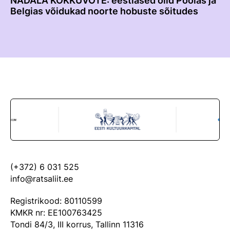
NÄDALA KOKKUVÕTE: eestlased olid Poolas ja
Belgias võidukad noorte hobuste sõitudes
(+372) 6 031 525
info@ratsaliit.ee
Registrikood: 80110599
KMKR nr: EE100763425
Tondi 84/3, III korrus, Tallinn 11316