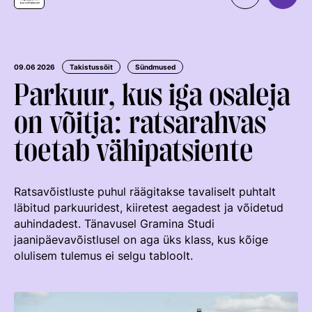
Organisatsioon
MEIST
Kontaktid
Uudised
09.06 2026
Takistussõit
Sündmused
Parkuur, kus iga osaleja
Väärtused Ja Visioon
Ratsaspordialad
on võitja: ratsarahvas
Juhatus
TAKISTUSSÕIT
toetab vähipatsiente
Juhatuse Ja Üldkogu Protokollid
Regulatsioonid
Tule ratsutama
ERL-I Põhikiri
Võistluskalender
LAPSEVANEMALE
Ratsavõistluste puhul räägitakse tavaliselt puhtalt
Arengukava
Võistlussarjad
Treenerid
läbitud parkuuridest, kiiretest aegadest ja võidetud
ROHELINE KAART
Teenetemärk
Edetabelid
auhindadest. Tänavusel Gramina Studi
KUTSE EETIKA
jaanipäevavõistlusel on aga üks klass, kus kõige
TALLINN HORSE SHOW
Logoraamat
Ametnikud
TUNNUSTATUD RATSAKOOLID
olulisem tulemus ei selgu tabloolt.
EKR TREENERIKUTSEST
HOBUMAAILM
Hobumajanduse Kaardistamise Uuring
Kutse Andmise Kord
Koolitused
ARENGUMUDEL
RATSANET
Taotlemine
Estonian Rising Stars