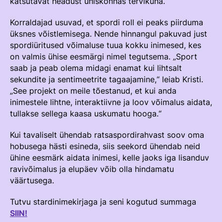
katsutavat headust ühiskonnas tervikuna.“
Korraldajad usuvad, et spordi roll ei peaks piirduma
üksnes võistlemisega. Nende hinnangul pakuvad just
spordiüritused võimaluse tuua kokku inimesed, kes
on valmis ühise eesmärgi nimel tegutsema. „Sport
saab ja peab olema midagi enamat kui lihtsalt
sekundite ja sentimeetrite tagaajamine,“ leiab Kristi.
„See projekt on meile tõestanud, et kui anda
inimestele lihtne, interaktiivne ja loov võimalus aidata,
tullakse sellega kaasa uskumatu hooga.“
Kui tavaliselt ühendab ratsaspordirahvast soov oma
hobusega hästi esineda, siis seekord ühendab neid
ühine eesmärk aidata inimesi, kelle jaoks iga lisanduv
ravivõimalus ja elupäev võib olla hindamatu
väärtusega.
Tutvu stardinimekirjaga ja seni kogutud summaga
SIIN!