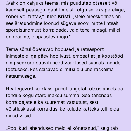
Välisvõistlustel Osaleja Meelespea
„Vähk on kahjuks teema, mis puudutab otseselt või
kaudselt peaaegu igaüht meist- olgu selleks pereliige,
TURVALINE SPORT
sõber või tuttav,“ ütleb
Kristi
. „Meie meeskonnas on
KOLMEVÕISTLUS
see äratundmine loonud sügava soovi mitte lihtsalt
Regulatsioonid
spordisündmust korraldada, vaid teha midagi, millel
AUSA MÄNGU PÕHIMÕTTED
Võistluskalender
on reaalne, elupäästev mõju.“
Võistlussarjad
Tema sõnul õpetavad hobused ja ratsasport
inimestele iga päev hoolivust, empaatiat ja koostööd
Edetabelid
ning seekord sooviti need väärtused suunata nende
toetuseks, kes seisavad silmitsi elu ühe raskeima
Ametnikud
katsumusega.
Koolitused
Heategevusliku klassi puhul langetati otsus annetada
Komitee
fondile kogu stardimaksu summa. See tähendas
korraldajatele ka suuremat vastutust, sest
Välisvõistlustel Osaleja Meelespea
võistlusklassi korralduslike kulude katteks tuli leida
muud viisid.
KESTVUSRATSUTAMINE
Regulatsioonid
„Poolikud lahendused meid ei kõnetanud,“ selgitab