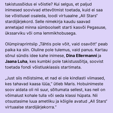
Edetabelid
takistussõidus ei võistle? Kui selgus, et paljud
inimesed soovivad ettevõtmist toetada, kuid ei saa
Ametnikud
ise võistlusel osaleda, loodi virtuaalne „All Stars“
Koolitused
stardijärjekord. Selle nimekirja kaudu saavad
annetajad minna sümboolselt starti kasvõi Pegasuse,
Välisvõistlustel Osaleja Meelespea
ükssarviku või oma lemmikhobusega.
Olümpiraprintsiip „Tähtis pole võit, vaid osavõtt“ peab
VOLTIŽEERIMINE
paika ka siin. Oluline pole tulemus, vaid panus. Kartau
Välisvõistlustel Osaleja Meelespea
sõnul sündis idee kahe inimese,
Dina Ellermanni
ja
Jaana Luha
, kes kumbki pole takistussõitja, soovist
toetada fondi võistlusklassis startimata.
„Just siis mõistsime, et nad ei ole kindlasti viimased,
kes tahavad kaasa lüüa,“ ütleb Maris. Hobuinimeste
soov aidata oli nii suur, sõltumata sellest, kas neil on
võimalust kohale tulla või seda klassi hüpata. Nii
otsustasime luua ametliku ja kõigile avatud „All Stars“
virtuaalse stardijärjekorra.“