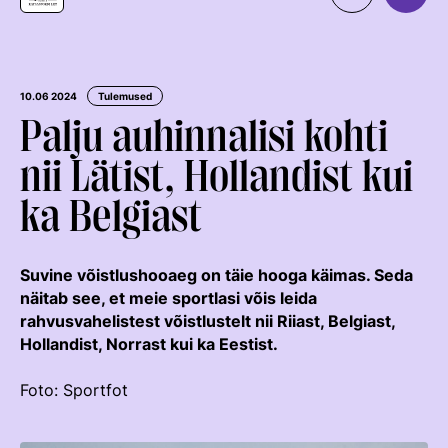
Organisatsioon
MEIST
Kontaktid
Uudised
10.06 2024
Tulemused
Palju auhinnalisi kohti
Väärtused Ja Visioon
Ratsaspordialad
nii Lätist, Hollandist kui
Juhatus
TAKISTUSSÕIT
ka Belgiast
Juhatuse Ja Üldkogu Protokollid
Regulatsioonid
Tule ratsutama
ERL-I Põhikiri
Võistluskalender
LAPSEVANEMALE
Suvine võistlushooaeg on täie hooga käimas. Seda
Arengukava
Võistlussarjad
Treenerid
näitab see, et meie sportlasi võis leida
ROHELINE KAART
Teenetemärk
Edetabelid
rahvusvahelistest võistlustelt nii Riiast, Belgiast,
KUTSE EETIKA
Hollandist, Norrast kui ka Eestist.
TALLINN HORSE SHOW
Logoraamat
Ametnikud
TUNNUSTATUD RATSAKOOLID
EKR TREENERIKUTSEST
HOBUMAAILM
Foto: Sportfot
Hobumajanduse Kaardistamise Uuring
Kutse Andmise Kord
Koolitused
ARENGUMUDEL
RATSANET
Taotlemine
Estonian Rising Stars