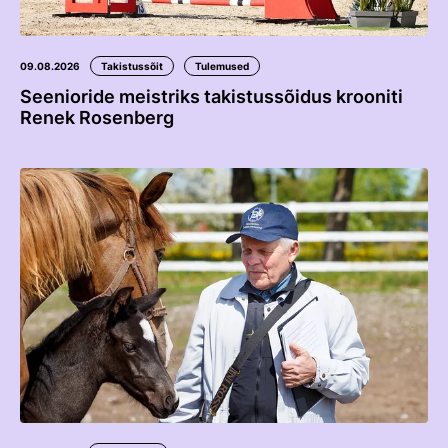
09.08.2026
Takistussõit
Tulemused
Seenioride meistriks takistussõidus krooniti
Renek Rosenberg