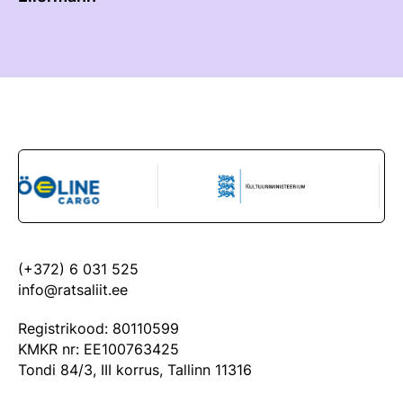
(+372) 6 031 525
info@ratsaliit.ee
Registrikood: 80110599
KMKR nr: EE100763425
Tondi 84/3, III korrus, Tallinn 11316