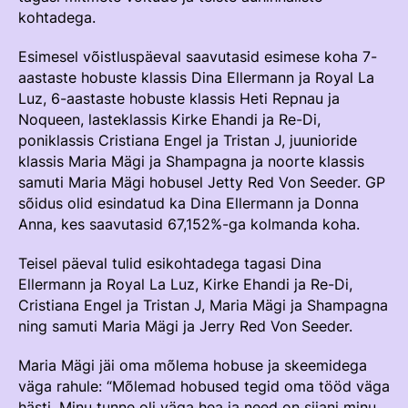
kohtadega.
Võistluskalender
Esimesel võistluspäeval saavutasid esimese koha 7-
Võistlussarjad
aastaste hobuste klassis Dina Ellermann ja Royal La
Edetabelid
Luz, 6-aastaste hobuste klassis Heti Repnau ja
Noqueen, lasteklassis Kirke Ehandi ja Re-Di,
Ametnikud
poniklassis Cristiana Engel ja Tristan J, juunioride
klassis Maria Mägi ja Shampagna ja noorte klassis
Koolitused
samuti Maria Mägi hobusel Jetty Red Von Seeder. GP
Mänedžer Ja Komitee
sõidus olid esindatud ka Dina Ellermann ja Donna
Anna, kes saavutasid 67,152%-ga kolmanda koha.
Välisvõistlustel Osaleja Meelespea
Teisel päeval tulid esikohtadega tagasi Dina
Ellermann ja Royal La Luz, Kirke Ehandi ja Re-Di,
RAKENDISPORT
Cristiana Engel ja Tristan J, Maria Mägi ja Shampagna
Regulatsioonid
ning samuti Maria Mägi ja Jerry Red Von Seeder.
Võistluskalender
Maria Mägi jäi oma mõlema hobuse ja skeemidega
Võistlussarjad
väga rahule: “Mõlemad hobused tegid oma tööd väga
hästi. Minu tunne oli väga hea ja need on siiani minu