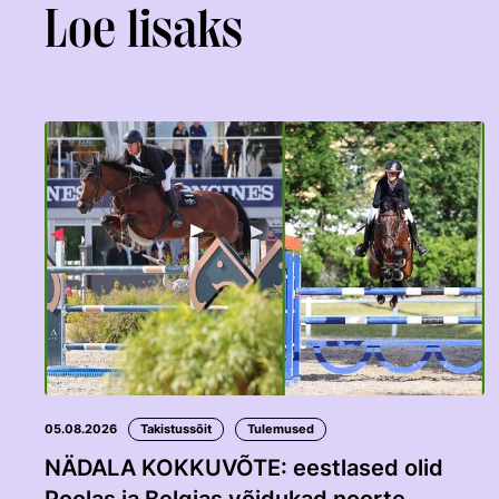
Loe lisaks
05.08.2026
Takistussõit
Tulemused
NÄDALA KOKKUVÕTE: eestlased olid