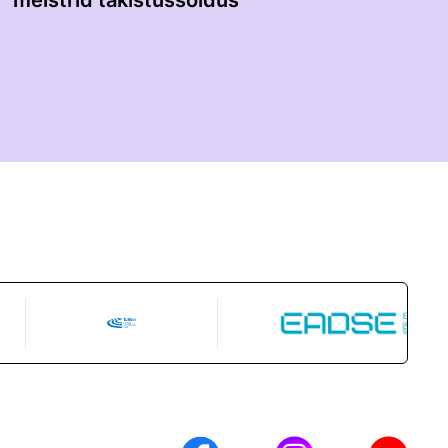
meistrid takistussõidus