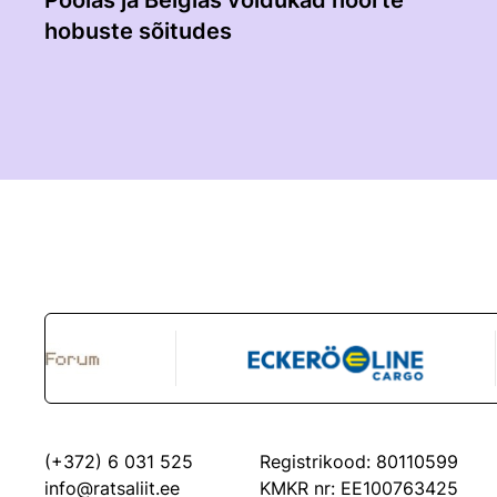
Poolas ja Belgias võidukad noorte
hobuste sõitudes
(+372) 6 031 525
Registrikood: 80110599
info@ratsaliit.ee
KMKR nr: EE100763425