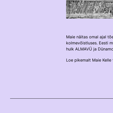
Maie näitas omal ajal tõel
kolmevõistluses. Eesti me
hulk ALMAVÜ ja Dünamo ü
Loe pikemalt Maie Kelle