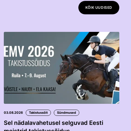
KÕIK UUDISED
03.08.2026
Takistussõit
Sündmused
Sel nädalavahetusel selguvad Eesti