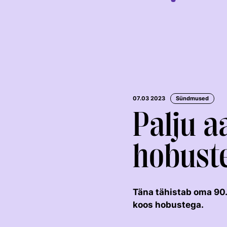
07.03 2023
Sündmused
Palju a
hobuste
KOOLISÕIT JA
TAKISTUSSÕIT
PARAKOOLISÕIT
Täna tähistab oma 90. 
koos hobustega.