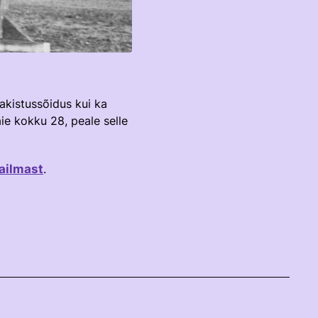
 takistussõidus kui ka
aie kokku 28, peale selle
ilmast
.