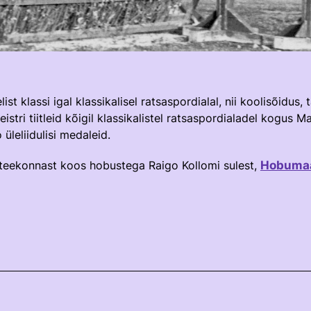
ist klassi igal klassikalisel ratsaspordialal, nii koolisõidus,
istri tiitleid kõigil klassikalistel ratsaspordialadel kogus M
leliidulisi medaleid.
 teekonnast koos hobustega Raigo Kollomi sulest,
Hobumaa