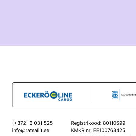
(+372) 6 031 525
Registrikood: 80110599
info@ratsaliit.ee
KMKR nr: EE100763425