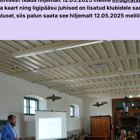
misest teada hiljemalt 12.05.2025 meilile
info@ratsa
 kaart ning ligipääsu juhised on lisatud klubidele saa
alusel, siis palun saata see hiljemalt 12.05.2025 meili