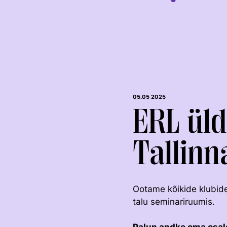
05.05 2025
ERL üld
Tallinn
KOOLISÕIT JA
TAKISTUSSÕIT
PARAKOOLISÕIT
Ootame kõikide klubide
talu seminariruumis.