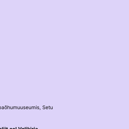
RAKENDISPORT
VOLTIŽEERIMINE
Vabaõhumuuseumis, Setu