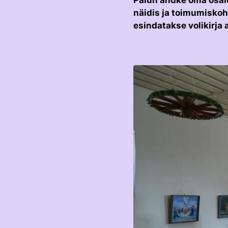
Palun andke oma osale
näidis ja toimumiskoha
esindatakse volikirja 