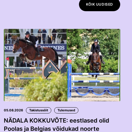
KÕIK UUDISED
05.08.2026
Takistussõit
Tulemused
NÄDALA KOKKUVÕTE: eestlased olid
Poolas ja Belgias võidukad noorte