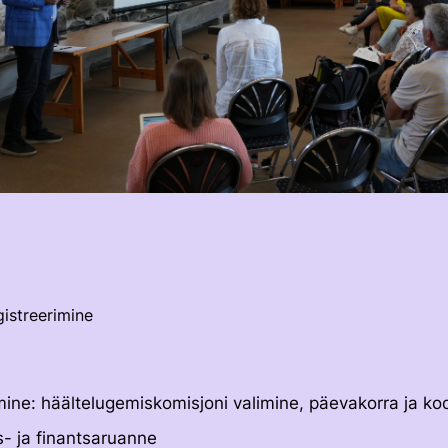
istreerimine
ne: häältelugemiskomisjoni valimine, päevakorra ja ko
- ja finantsaruanne