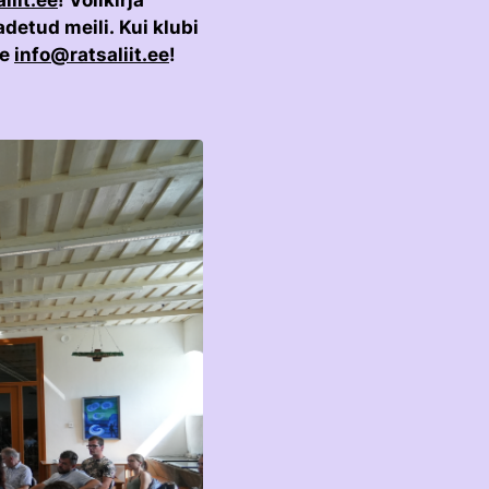
liit.ee
! Volikirja
detud meili. Kui klubi
le
info@ratsaliit.ee
!