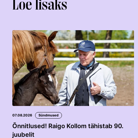
Loe lisaks
07.08.2026
Sündmused
Õnnitlused! Raigo Kollom tähistab 90.
juubelit