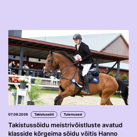
07.08.2026
Takistussõit
Tulemused
Takistussõidu meistrivõistluste avatud
klasside kõrgeima sõidu võitis Hanno