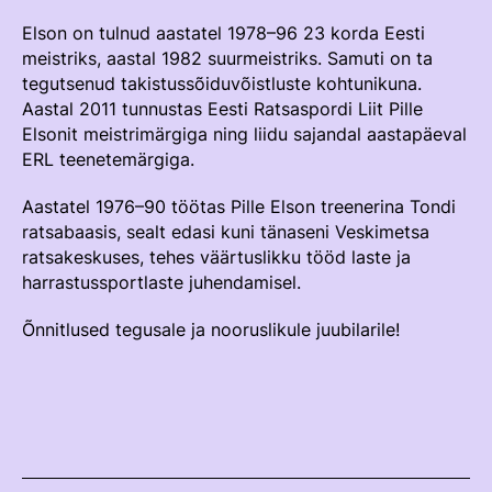
Välisvõistlustel Osaleja Meelespea
Elson on tulnud aastatel 1978–96 23 korda Eesti
TURVALINE SPORT
meistriks, aastal 1982 suurmeistriks. Samuti on ta
KOLMEVÕISTLUS
tegutsenud takistussõiduvõistluste kohtunikuna.
Regulatsioonid
Aastal 2011 tunnustas Eesti Ratsaspordi Liit Pille
AUSA MÄNGU PÕHIMÕTTED
Elsonit meistrimärgiga ning liidu sajandal aastapäeval
Võistluskalender
ERL teenetemärgiga.
Võistlussarjad
Aastatel 1976–90 töötas Pille Elson treenerina Tondi
Edetabelid
ratsabaasis, sealt edasi kuni tänaseni Veskimetsa
ratsakeskuses, tehes väärtuslikku tööd laste ja
Ametnikud
harrastussportlaste juhendamisel.
Koolitused
Õnnitlused tegusale ja nooruslikule juubilarile!
Komitee
Välisvõistlustel Osaleja Meelespea
KESTVUSRATSUTAMINE
Regulatsioonid