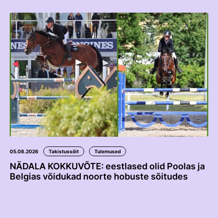
05.08.2026
Takistussõit
Tulemused
NÄDALA KOKKUVÕTE: eestlased olid Poolas ja
Belgias võidukad noorte hobuste sõitudes