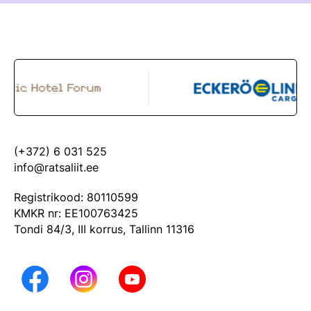
(+372) 6 031 525
info@ratsaliit.ee
Registrikood: 80110599
KMKR nr: EE100763425
Tondi 84/3, III korrus, Tallinn 11316