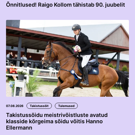
Edetabelid
Õnnitlused! Raigo Kollom tähistab 90. juubelit
Ametnikud
Koolitused
Välisvõistlustel Osaleja Meelespea
VOLTIŽEERIMINE
Välisvõistlustel Osaleja Meelespea
07.08.2026
Takistussõit
Tulemused
Takistussõidu meistrivõistluste avatud
klasside kõrgeima sõidu võitis Hanno
Ellermann