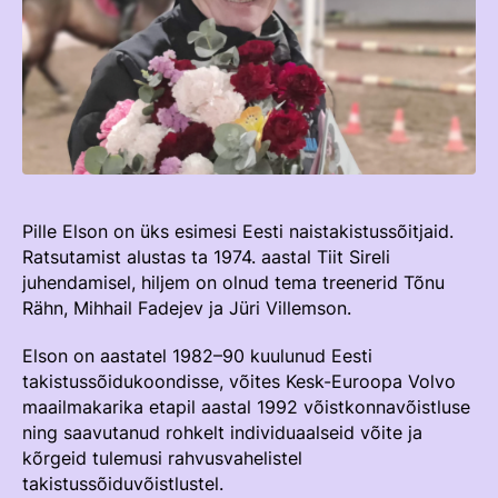
TEENUSTE HINNAKIRI
Taastaotlemine
Mänedžer Ja Komitee
AJALUGU
Õppematerjalid
Välisvõistlustel Osaleja Meelespea
Ajajoon
Kutseeksam
Eesti Ratsasportlased Tiitlivõistlustel
KOOLISÕIT JA PARAKOOLISÕIT
Praktika Ja Mentortreenerid
Regulatsioonid
Aastaraamatud
Hindamiskomisjon
Võistluskalender
Pille Elson on üks esimesi Eesti naistakistussõitjaid.
KLUBID
EOK Treenerite Register
Võistlussarjad
Ratsutamist alustas ta 1974. aastal Tiit Sireli
juhendamisel, hiljem on olnud tema treenerid Tõnu
Edetabelid
VABATAHTLIKUD
Rähn, Mihhail Fadejev ja Jüri Villemson.
KOOLITUSED
Ametnikud
Elson on aastatel 1982–90 kuulunud Eesti
PROJEKTID
KONTROLLI EOK TREENERI KUTSET
Koolitused
ERA SA
takistussõidukoondisse, võites Kesk-Euroopa Volvo
maailmakarika etapil aastal 1992 võistkonnavõistluse
Estonian Dressage Team
Noortespordi Toetamine
ning saavutanud rohkelt individuaalseid võite ja
kõrgeid tulemusi rahvusvahelistel
Mänedžer Ja Komiteed
takistussõiduvõistlustel.
HOBUSTE HEAOLU