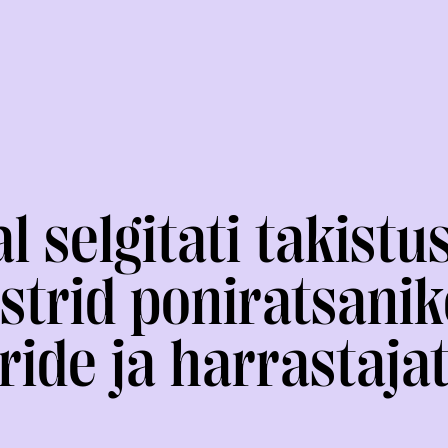
al selgitati takist
strid poniratsanik
KOLMEVÕISTLUS
KESTVUSRATSUTAMINE
ide ja harrastaja