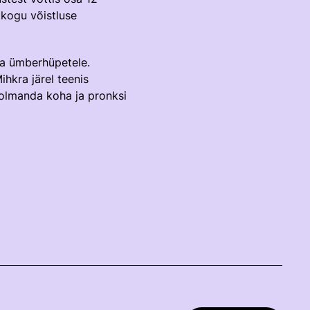
 kogu võistluse
 ka ümberhüpetele.
hkra järel teenis
 kolmanda koha ja pronksi