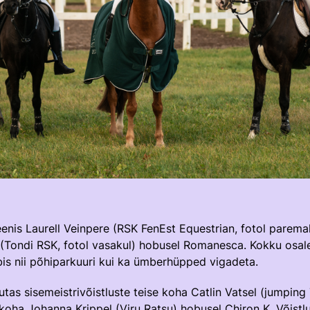
enis Laurell Veinpere (RSK FenEst Equestrian, fotol parema
(Tondi RSK, fotol vasakul) hobusel Romanesca. Kokku osales
äbis nii põhiparkuuri kui ka ümberhüpped vigadeta.
tas sisemeistrivõistluste teise koha Catlin Vatsel (jumpin
ha Johanna Krippel (Viru Ratsu) hobusel Chiron K. Võistlu