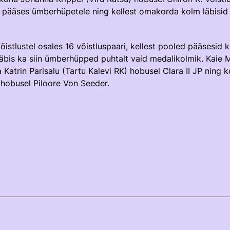
eli pääses ümberhüpetele ning kellest omakorda kolm läbisid
võistlustel osales 16 võistluspaari, kellest pooled pääsesid
äbis ka siin ümberhüpped puhtalt vaid medalikolmik. Kaie Mi
 Katrin Parisalu (Tartu Kalevi RK) hobusel Clara II JP ning
hobusel Piloore Von Seeder.