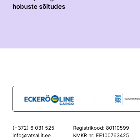
hobuste sõitudes
(+372) 6 031 525
Registrikood: 80110599
info@ratsaliit.ee
KMKR nr: EE100763425