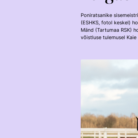
Poniratsanike sisemeistr
(ESHKS, fotol keskel) ho
Mänd (Tartumaa RSK) hob
võistluse tulemusel Kai