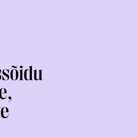
ussõidu
e,
RAKENDISPORT
VOLTIŽEERIMINE
te