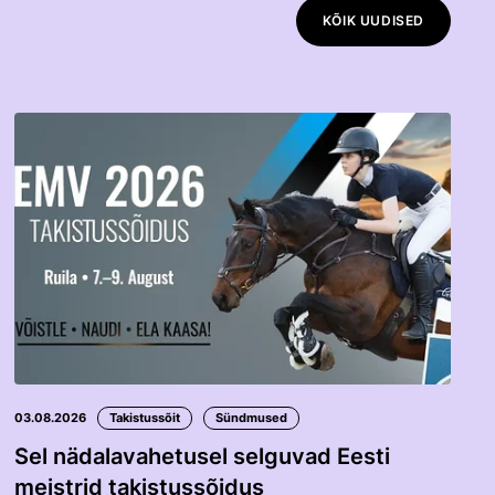
KÕIK UUDISED
03.08.2026
Takistussõit
Sündmused
Sel nädalavahetusel selguvad Eesti
meistrid takistussõidus