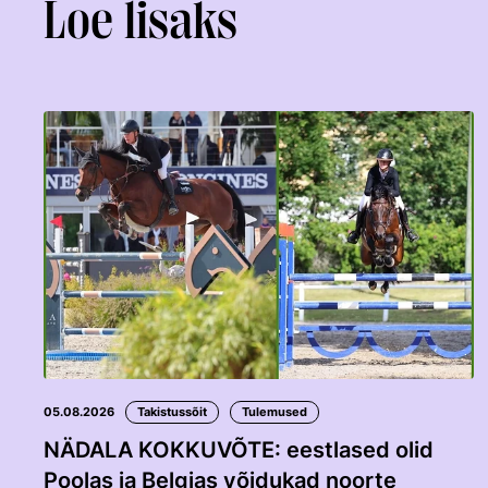
Loe lisaks
05.08.2026
Takistussõit
Tulemused
NÄDALA KOKKUVÕTE: eestlased olid
Poolas ja Belgias võidukad noorte