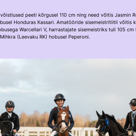
ivõistlused peeti kõrgusel 110 cm ning need võitis Jasmin 
busel Honduras Kassari. Amatööride sisemeistritiitli võitis
usega Warcellari V, harrastajate sisemeistriks tuli 105 cm
e Mihkra (Leevaku RK) hobusel Peperoni.