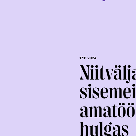
17.11 2024
Niitvälj
sisemei
KOOLISÕIT JA
TAKISTUSSÕIT
PARAKOOLISÕIT
amatöör
hulgas