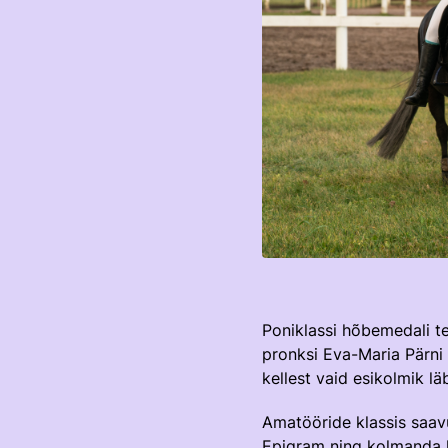
Poniklassi hõbemedali te
pronksi Eva-Maria Pärni 
kellest vaid esikolmik l
Amatööride klassis saavu
Epigram ning kolmanda ko