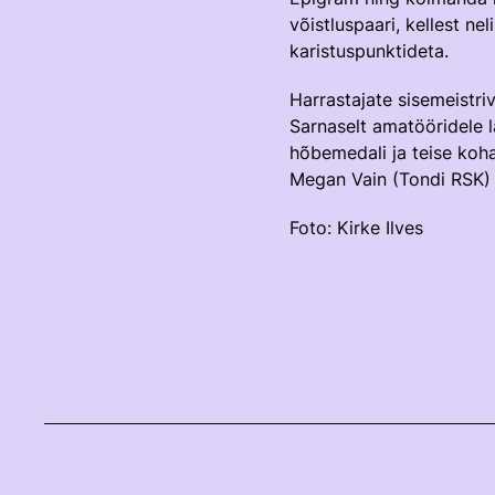
võistluspaari, kellest n
karistuspunktideta.
Harrastajate sisemeistri
Sarnaselt amatööridele l
hõbemedali ja teise koha
Megan Vain (Tondi RSK) 
Foto: Kirke Ilves