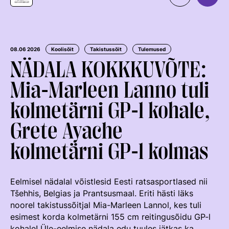
Organisatsioon
MEIST
Kontaktid
Uudised
08.06 2026
Koolisõit
Takistussõit
Tulemused
NÄDALA KOKKKUVÕTE:
Väärtused Ja Visioon
Ratsaspordialad
Mia-Marleen Lanno tuli
Juhatus
TAKISTUSSÕIT
kolmetärni GP-l kohale,
Juhatuse Ja Üldkogu Protokollid
Regulatsioonid
Tule ratsutama
ERL-I Põhikiri
Grete Ayache
Võistluskalender
LAPSEVANEMALE
Arengukava
kolmetärni GP-l kolmas
Võistlussarjad
Treenerid
ROHELINE KAART
Teenetemärk
Edetabelid
KUTSE EETIKA
TALLINN HORSE SHOW
Eelmisel nädalal võistlesid Eesti ratsasportlased nii
Logoraamat
Ametnikud
TUNNUSTATUD RATSAKOOLID
Tšehhis, Belgias ja Prantsusmaal. Eriti hästi läks
EKR TREENERIKUTSEST
HOBUMAAILM
Hobumajanduse Kaardistamise Uuring
Kutse Andmise Kord
Koolitused
noorel takistussõitjal Mia-Marleen Lannol, kes tuli
ARENGUMUDEL
RATSANET
esimest korda kolmetärni 155 cm reitingusõidu GP-l
Taotlemine
Estonian Rising Stars
kohale! Üle-eelmise nädala edu tuules jätkas ka