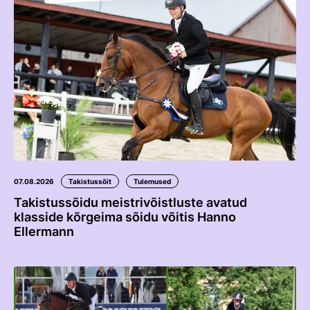
07.08.2026
Takistussõit
Tulemused
Takistussõidu meistrivõistluste avatud
klasside kõrgeima sõidu võitis Hanno
Ellermann