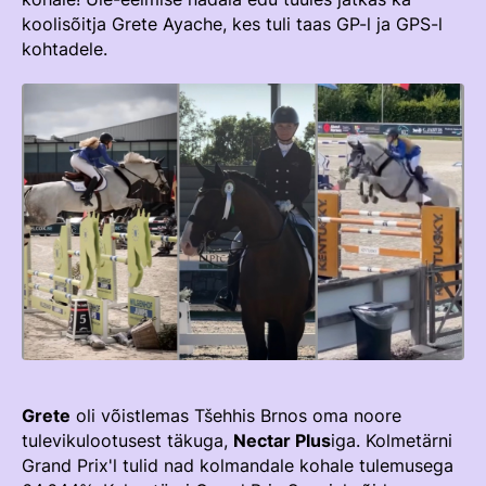
TEENUSTE HINNAKIRI
koolisõitja Grete Ayache, kes tuli taas GP-l ja GPS-l
Taastaotlemine
Mänedžer Ja Komitee
kohtadele.
AJALUGU
Õppematerjalid
Välisvõistlustel Osaleja Meelespea
Ajajoon
Kutseeksam
Eesti Ratsasportlased Tiitlivõistlustel
KOOLISÕIT JA PARAKOOLISÕIT
Praktika Ja Mentortreenerid
Regulatsioonid
Aastaraamatud
Hindamiskomisjon
Võistluskalender
KLUBID
EOK Treenerite Register
Võistlussarjad
Edetabelid
VABATAHTLIKUD
KOOLITUSED
Ametnikud
PROJEKTID
KONTROLLI EOK TREENERI KUTSET
Koolitused
ERA SA
Estonian Dressage Team
Noortespordi Toetamine
Grete
oli võistlemas Tšehhis Brnos oma noore
tulevikulootusest täkuga,
Nectar Plus
iga. Kolmetärni
Mänedžer Ja Komiteed
Grand Prix'l tulid nad kolmandale kohale tulemusega
HOBUSTE HEAOLU