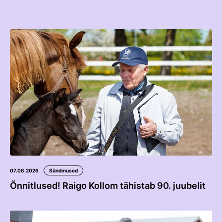
Edetabelid
Ametnikud
Koolitused
Välisvõistlustel Osaleja Meelespea
VOLTIŽEERIMINE
Välisvõistlustel Osaleja Meelespea
07.08.2026
Sündmused
Õnnitlused! Raigo Kollom tähistab 90. juubelit