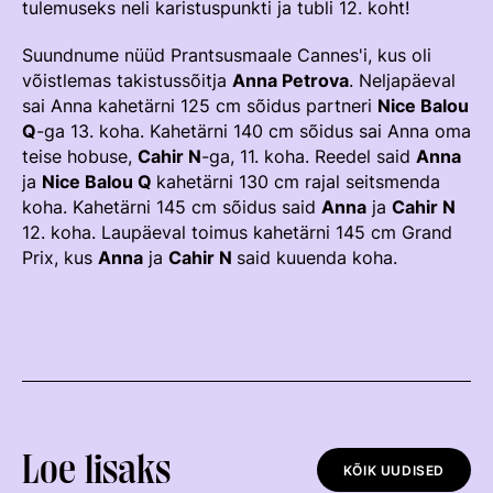
tulemuseks neli karistuspunkti ja tubli 12. koht!
Võistluskalender
Suundnume nüüd Prantsusmaale Cannes'i, kus oli
Võistlussarjad
võistlemas takistussõitja
Anna Petrova
. Neljapäeval
sai Anna kahetärni 125 cm sõidus partneri
Nice Balou
Edetabelid
Q
-ga 13. koha. Kahetärni 140 cm sõidus sai Anna oma
teise hobuse,
Cahir N
-ga, 11. koha. Reedel said
Anna
Ametnikud
ja
Nice Balou Q
kahetärni 130 cm rajal seitsmenda
Koolitused
koha. Kahetärni 145 cm sõidus said
Anna
ja
Cahir N
12. koha. Laupäeval toimus kahetärni 145 cm Grand
Mänedžer Ja Komitee
Prix, kus
Anna
ja
Cahir N
said kuuenda koha.
Välisvõistlustel Osaleja Meelespea
RAKENDISPORT
Regulatsioonid
Võistluskalender
Loe lisaks
Võistlussarjad
KÕIK UUDISED