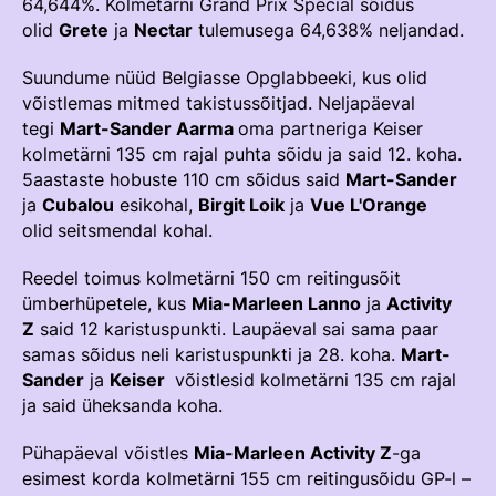
64,644%. Kolmetärni Grand Prix Special sõidus
Välisvõistlustel Osaleja Meelespea
olid
Grete
ja
Nectar
tulemusega 64,638% neljandad.
TURVALINE SPORT
Suundume nüüd Belgiasse Opglabbeeki, kus olid
KOLMEVÕISTLUS
Regulatsioonid
võistlemas mitmed takistussõitjad. Neljapäeval
AUSA MÄNGU PÕHIMÕTTED
tegi
Mart-Sander Aarma
oma partneriga Keiser
Võistluskalender
kolmetärni 135 cm rajal puhta sõidu ja said 12. koha.
5aastaste hobuste 110 cm sõidus said
Mart-Sander
Võistlussarjad
ja
Cubalou
esikohal,
Birgit Loik
ja
Vue L'Orange
Edetabelid
olid
seitsmendal kohal.
Ametnikud
Reedel toimus kolmetärni 150 cm reitingusõit
ümberhüpetele, kus
Mia-Marleen Lanno
ja
Activity
Koolitused
Z
said 12 karistuspunkti. Laupäeval sai sama paar
Komitee
samas sõidus neli karistuspunkti ja 28. koha.
Mart-
Sander
ja
Keiser
võistlesid kolmetärni 135 cm rajal
Välisvõistlustel Osaleja Meelespea
ja said üheksanda koha.
Pühapäeval võistles
Mia-Marleen Activity Z
-ga
KESTVUSRATSUTAMINE
esimest korda kolmetärni 155 cm reitingusõidu GP-l –
Regulatsioonid