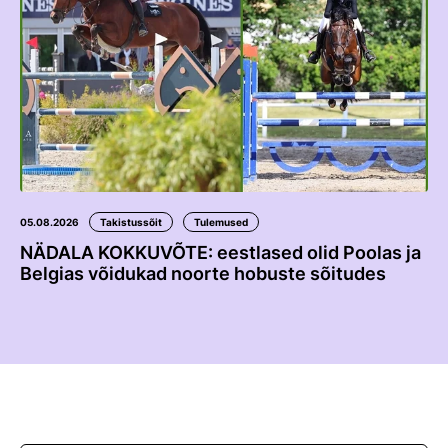
05.08.2026
Takistussõit
Tulemused
NÄDALA KOKKUVÕTE: eestlased olid Poolas ja
Belgias võidukad noorte hobuste sõitudes