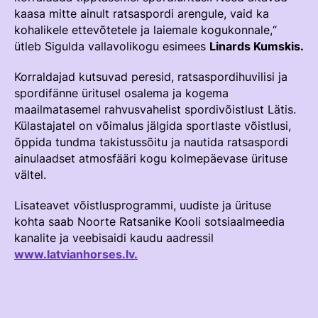
kaasa mitte ainult ratsaspordi arengule, vaid ka
kohalikele ettevõtetele ja laiemale kogukonnale,“
ütleb Sigulda vallavolikogu esimees
Linards Kumskis.
Korraldajad kutsuvad peresid, ratsaspordihuvilisi ja
spordifänne üritusel osalema ja kogema
maailmatasemel rahvusvahelist spordivõistlust Lätis.
Külastajatel on võimalus jälgida sportlaste võistlusi,
õppida tundma takistussõitu ja nautida ratsaspordi
ainulaadset atmosfääri kogu kolmepäevase ürituse
vältel.
Lisateavet võistlusprogrammi, uudiste ja ürituse
kohta saab Noorte Ratsanike Kooli sotsiaalmeedia
kanalite ja veebisaidi kaudu aadressil
www.latvianhorses.lv.