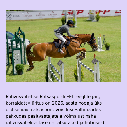
TEENUSTE HINNAKIRI
Taastaotlemine
Mänedžer Ja Komitee
AJALUGU
Õppematerjalid
Välisvõistlustel Osaleja Meelespea
Ajajoon
Kutseeksam
Eesti Ratsasportlased Tiitlivõistlustel
KOOLISÕIT JA PARAKOOLISÕIT
Praktika Ja Mentortreenerid
Regulatsioonid
Aastaraamatud
Hindamiskomisjon
Võistluskalender
KLUBID
EOK Treenerite Register
Võistlussarjad
Edetabelid
VABATAHTLIKUD
KOOLITUSED
Ametnikud
PROJEKTID
KONTROLLI EOK TREENERI KUTSET
Koolitused
Rahvusvahelise Ratsaspordi FEI reeglite järgi
ERA SA
korraldatav üritus on 2026. aasta hooaja üks
Estonian Dressage Team
Noortespordi Toetamine
olulisemaid ratsaspordivõistlusi Baltimaades,
pakkudes pealtvaatajatele võimalust näha
Mänedžer Ja Komiteed
rahvusvahelise taseme ratsutajaid ja hobuseid.
HOBUSTE HEAOLU