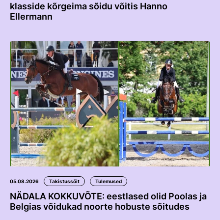
klasside kõrgeima sõidu võitis Hanno
Ellermann
05.08.2026
Takistussõit
Tulemused
NÄDALA KOKKUVÕTE: eestlased olid Poolas ja
Belgias võidukad noorte hobuste sõitudes