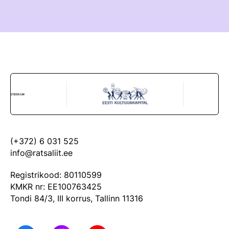
(+372) 6 031 525
info@ratsaliit.ee
Registrikood: 80110599
KMKR nr: EE100763425
Tondi 84/3, III korrus, Tallinn 11316