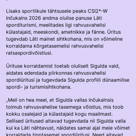
Lisaks sportlikule tähtsusele peaks CSI2*-W
Inčukalns 2026 andma olulise panuse Läti
sporditurismi, meelitades ligi rahvusvahelisi
külastajaid, meeskondi, ametnikke ja fänne. Üritus
tugevdab Läti mainet sihtkohana, mis on võimeline
korraldama kõrgetasemelisi rahvusvahelisi
ratsaspordivõistlusi.
Ürituse korraldamist toetab oluliselt Sigulda vald,
aidates edendada piirkonnas rahvusvahelisi
spordiüritusi ja tugevdada Sigulda profiili dünaamilise
spordi- ja turismisihtkohana.
„Meil on hea meel, et Sigulda vallas Inčukalnsis
toimub rahvusvahelise tasemega võistlus, mis toob
kokku osalejaid ja külastajaid kogu maailmast.
Sellised üritused aitavad tugevdada nii Sigulda valla
kui ka Läti nähtavust, näidates samal ajal meie võimet
korraldada tipptasemel spordiüritusi. Need aitavad