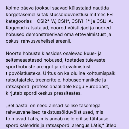
Välisvõistlustel Osaleja Meelespea
Kolme päeva jooksul saavad külastajad nautida
TURVALINE SPORT
kõrgetasemelisi takistussõiduvõistlusi mitmes FEI
KOLMEVÕISTLUS
kategoorias – CSI2*-W, CSI1*, CSIYH1* ja CSIJ-A.
Regulatsioonid
Kogenud ratsutajad, noored võistlejad ja noored
AUSA MÄNGU PÕHIMÕTTED
hobused demonstreerivad oma ettevalmistust ja
Võistluskalender
oskusi rahvusvahelisel areenil.
Võistlussarjad
Noorte hobuste klassides osalevad kuue- ja
Edetabelid
seitsmeaastased hobused, toetades tulevaste
sporthobuste arengut ja ettevalmistust
Ametnikud
tippvõistlusteks. Üritus on ka oluline kohtumispaik
ratsutajatele, treeneritele, hobuseomanikele ja
Koolitused
ratsaspordi professionaalidele kogu Euroopast,
Komitee
kirjutab spordikeskus pressiteates.
Välisvõistlustel Osaleja Meelespea
„Sel aastal on need ainsad sellise tasemega
rahvusvahelised takistussõiduvõistlused, mis
toimuvad Lätis, mis annab neile erilise tähtsuse
KESTVUSRATSUTAMINE
spordikalendris ja ratsaspordi arengus Lätis,“ ütleb
Regulatsioonid