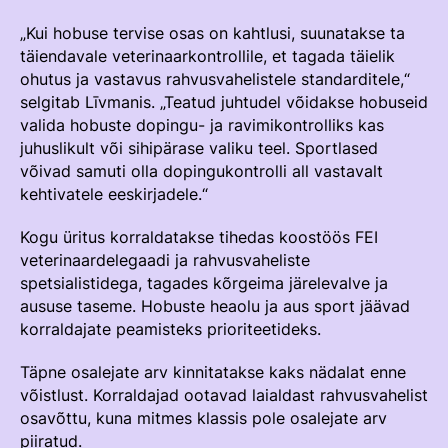
Edetabelid
„Kui hobuse tervise osas on kahtlusi, suunatakse ta
Ametnikud
täiendavale veterinaarkontrollile, et tagada täielik
ohutus ja vastavus rahvusvahelistele standarditele,“
Koolitused
selgitab Līvmanis. „Teatud juhtudel võidakse hobuseid
Välisvõistlustel Osaleja Meelespea
valida hobuste dopingu- ja ravimikontrolliks kas
juhuslikult või sihipärase valiku teel. Sportlased
võivad samuti olla dopingukontrolli all vastavalt
VOLTIŽEERIMINE
kehtivatele eeskirjadele.“
Välisvõistlustel Osaleja Meelespea
Kogu üritus korraldatakse tihedas koostöös FEI
veterinaardelegaadi ja rahvusvaheliste
spetsialistidega, tagades kõrgeima järelevalve ja
aususe taseme. Hobuste heaolu ja aus sport jäävad
korraldajate peamisteks prioriteetideks.
Täpne osalejate arv kinnitatakse kaks nädalat enne
võistlust. Korraldajad ootavad laialdast rahvusvahelist
osavõttu, kuna mitmes klassis pole osalejate arv
piiratud.