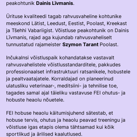
peakohtunik
Dainis Līvmanis
.
Võistluskalender
Ürituse kvaliteedi tagab rahvusvaheline kohtunike
Võistlussarjad
meeskond Lätist, Leedust, Eestist, Poolast, Kreekast
ja Tšehhi Vabariigist. Võistluse peakohtunik on Dainis
Edetabelid
Līvmanis, rajad aga kujundab rahvusvaheliselt
Ametnikud
tunnustatud rajameister
Szymon Tarant
Poolast.
Koolitused
Inčukalnsi võistluspaik kohandatakse vastavalt
rahvusvahelistele võistlusstandarditele, pakkudes
Mänedžer Ja Komitee
professionaalset infrastruktuuri ratsanikele, hobustele
ja pealtvaatajatele. Korraldajad on planeerinud
Välisvõistlustel Osaleja Meelespea
ulatusliku veterinaar-, meditsiini- ja tehnilise toe,
tagades samal ajal täieliku vastavuse FEI ohutus- ja
RAKENDISPORT
hobuste heaolu nõuetele.
Regulatsioonid
FEI hobuse heaolu käitumisjuhend sätestab, et
Võistluskalender
hobuse tervis, ohutus ja heaolu peavad treeningu ja
võistluse igas etapis olema tähtsamad kui kõik
Võistlussarjad
sportlikud ja ärilised kaalutlused.