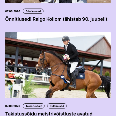
07.08.2026
Sündmused
Õnnitlused! Raigo Kollom tähistab 90. juubelit
07.08.2026
Takistussõit
Tulemused
Takistussõidu meistrivõistluste avatud