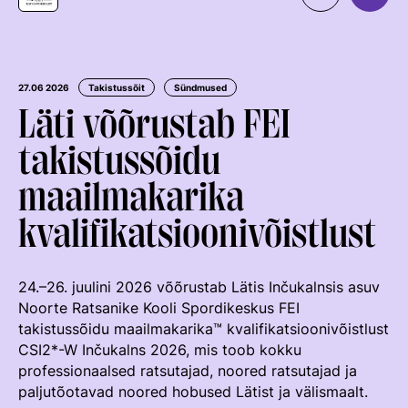
Organisatsioon
MEIST
Kontaktid
Uudised
27.06 2026
Takistussõit
Sündmused
Läti võõrustab FEI
Väärtused Ja Visioon
Ratsaspordialad
takistussõidu
Juhatus
TAKISTUSSÕIT
maailmakarika
Juhatuse Ja Üldkogu Protokollid
Regulatsioonid
Tule ratsutama
ERL-I Põhikiri
kvalifikatsioonivõistlust
Võistluskalender
LAPSEVANEMALE
Arengukava
Võistlussarjad
Treenerid
ROHELINE KAART
24.–26. juulini 2026 võõrustab Lätis Inčukalnsis asuv
Teenetemärk
Edetabelid
KUTSE EETIKA
Noorte Ratsanike Kooli Spordikeskus FEI
TALLINN HORSE SHOW
Logoraamat
Ametnikud
takistussõidu maailmakarika™ kvalifikatsioonivõistlust
TUNNUSTATUD RATSAKOOLID
EKR TREENERIKUTSEST
CSI2*-W Inčukalns 2026, mis toob kokku
HOBUMAAILM
Hobumajanduse Kaardistamise Uuring
Kutse Andmise Kord
Koolitused
professionaalsed ratsutajad, noored ratsutajad ja
ARENGUMUDEL
RATSANET
paljutõotavad noored hobused Lätist ja välismaalt.
Taotlemine
Estonian Rising Stars