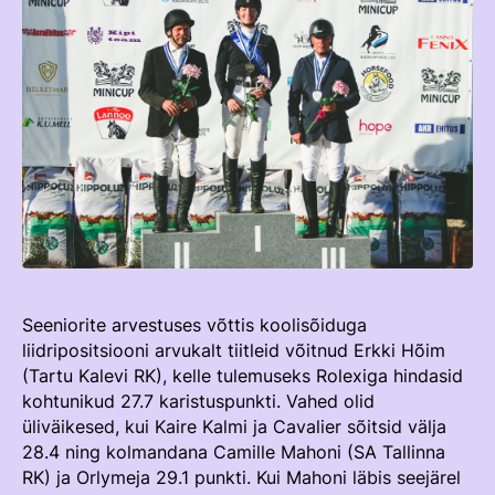
TEENUSTE HINNAKIRI
Taastaotlemine
Mänedžer Ja Komitee
AJALUGU
Õppematerjalid
Välisvõistlustel Osaleja Meelespea
Ajajoon
Kutseeksam
Eesti Ratsasportlased Tiitlivõistlustel
KOOLISÕIT JA PARAKOOLISÕIT
Praktika Ja Mentortreenerid
Regulatsioonid
Aastaraamatud
Hindamiskomisjon
Võistluskalender
KLUBID
EOK Treenerite Register
Võistlussarjad
Edetabelid
VABATAHTLIKUD
KOOLITUSED
Seeniorite arvestuses võttis koolisõiduga
Ametnikud
liidripositsiooni arvukalt tiitleid võitnud Erkki Hõim
PROJEKTID
KONTROLLI EOK TREENERI KUTSET
Koolitused
(Tartu Kalevi RK), kelle tulemuseks Rolexiga hindasid
ERA SA
kohtunikud 27.7 karistuspunkti. Vahed olid
Estonian Dressage Team
Noortespordi Toetamine
üliväikesed, kui Kaire Kalmi ja Cavalier sõitsid välja
28.4 ning kolmandana Camille Mahoni (SA Tallinna
Mänedžer Ja Komiteed
RK) ja Orlymeja 29.1 punkti. Kui Mahoni läbis seejärel
HOBUSTE HEAOLU