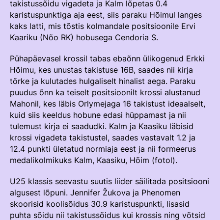
takistussõidu vigadeta ja Kalm lõpetas 0.4
Välisvõistlustel Osaleja Meelespea
karistuspunktiga aja eest, siis paraku Hõimul langes
TURVALINE SPORT
kaks latti, mis tõstis kolmandale positsioonile Ervi
KOLMEVÕISTLUS
Kaariku (Nõo RK) hobusega Cendoria S.
Regulatsioonid
AUSA MÄNGU PÕHIMÕTTED
Pühapäevasel krossil tabas ebaõnn ülikogenud Erkki
Võistluskalender
Hõimu, kes unustas takistuse 16B, saades nii kirja
Võistlussarjad
tõrke ja kulutades hulgaliselt hinalist aega. Paraku
puudus õnn ka teiselt positsioonilt krossi alustanud
Edetabelid
Mahonil, kes läbis Orlymejaga 16 takistust ideaalselt,
kuid siis keeldus hobune edasi hüppamast ja nii
Ametnikud
tulemust kirja ei saadudki. Kalm ja Kaasiku läbisid
krossi vigadeta takistustel, saades vastavalt 1.2 ja
Koolitused
12.4 punkti ületatud normiaja eest ja nii formeerus
Komitee
medalikolmikuks Kalm, Kaasiku, Hõim (fotol).
Välisvõistlustel Osaleja Meelespea
U25 klassis seevastu suutis liider säilitada positsiooni
algusest lõpuni. Jennifer Žukova ja Phenomen
skoorisid koolisõidus 30.9 karistuspunkti, lisasid
KESTVUSRATSUTAMINE
Regulatsioonid
puhta sõidu nii takistussõidus kui krossis ning võtsid