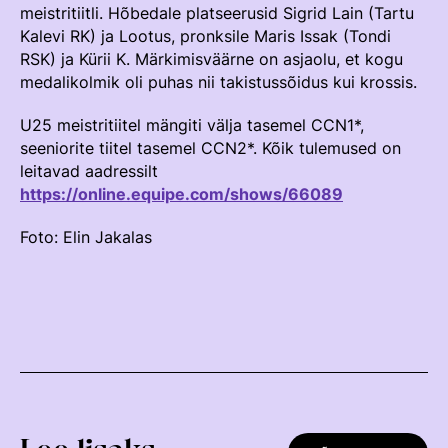
meistritiitli. Hõbedale platseerusid Sigrid Lain (Tartu
Võistluskalender
Kalevi RK) ja Lootus, pronksile Maris Issak (Tondi
RSK) ja Kürii K. Märkimisväärne on asjaolu, et kogu
Võistlussarjad
medalikolmik oli puhas nii takistussõidus kui krossis.
Edetabelid
U25 meistritiitel mängiti välja tasemel CCN1*,
Ametnikud
seeniorite tiitel tasemel CCN2*. Kõik tulemused on
leitavad aadressilt
Koolitused
https://online.equipe.com/shows/66089
Mänedžer Ja Komitee
Foto: Elin Jakalas
Välisvõistlustel Osaleja Meelespea
RAKENDISPORT
Regulatsioonid
Võistluskalender
Võistlussarjad