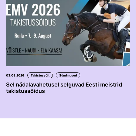
03.08.2026
Takistussõit
Sündmused
Sel nädalavahetusel selguvad Eesti meistrid
takistussõidus