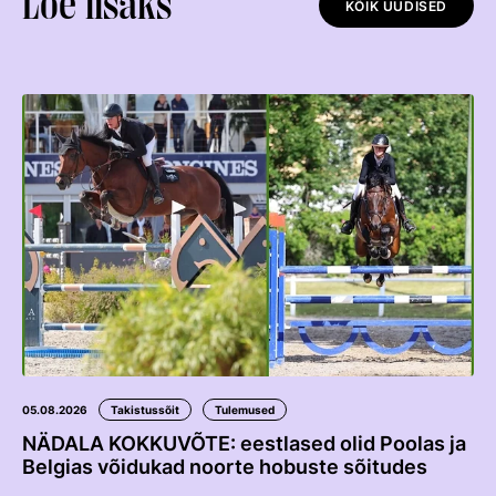
Loe lisaks
Edetabelid
KÕIK UUDISED
Ametnikud
Koolitused
Välisvõistlustel Osaleja Meelespea
VOLTIŽEERIMINE
Välisvõistlustel Osaleja Meelespea
05.08.2026
Takistussõit
Tulemused
NÄDALA KOKKUVÕTE: eestlased olid Poolas ja
Belgias võidukad noorte hobuste sõitudes