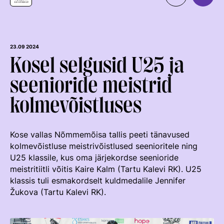
Organisatsioon
MEIST
Kontaktid
Uudised
23.09 2024
Kosel selgusid U25 ja
Väärtused Ja Visioon
Ratsaspordialad
seenioride meistrid
Juhatus
TAKISTUSSÕIT
kolmevõistluses
Juhatuse Ja Üldkogu Protokollid
Regulatsioonid
Tule ratsutama
ERL-I Põhikiri
Võistluskalender
LAPSEVANEMALE
Kose vallas Nõmmemõisa tallis peeti tänavused
Arengukava
Võistlussarjad
Treenerid
kolmevõistluse meistrivõistlused seenioritele ning
ROHELINE KAART
U25 klassile, kus oma järjekordse seenioride
Teenetemärk
Edetabelid
KUTSE EETIKA
meistritiitli võitis Kaire Kalm (Tartu Kalevi RK). U25
TALLINN HORSE SHOW
Logoraamat
Ametnikud
klassis tuli esmakordselt kuldmedalile Jennifer
TUNNUSTATUD RATSAKOOLID
EKR TREENERIKUTSEST
Žukova (Tartu Kalevi RK).
HOBUMAAILM
Hobumajanduse Kaardistamise Uuring
Kutse Andmise Kord
Koolitused
ARENGUMUDEL
RATSANET
Taotlemine
Estonian Rising Stars