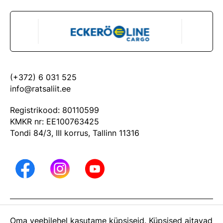
(+372) 6 031 525
info@ratsaliit.ee
Registrikood: 80110599
KMKR nr: EE100763425
Tondi 84/3, III korrus, Tallinn 11316
ARHIIV
Oma veebilehel kasutame küpsiseid. Küpsised aitavad