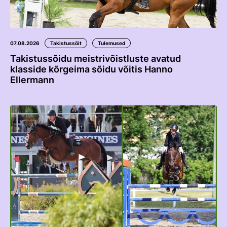
Edetabelid
Ametnikud
Koolitused
07.08.2026
Takistussõit
Tulemused
Takistussõidu meistrivõistluste avatud
Välisvõistlustel Osaleja Meelespea
klasside kõrgeima sõidu võitis Hanno
Ellermann
VOLTIŽEERIMINE
Välisvõistlustel Osaleja Meelespea