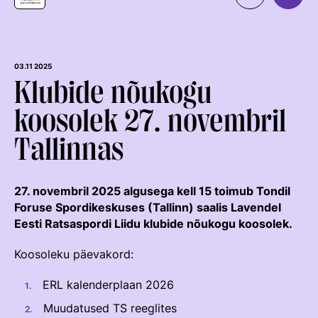
Organisatsioon
MEIST
Kontaktid
Uudised
03.11 2025
Klubide nõukogu
Väärtused Ja Visioon
Ratsaspordialad
koosolek 27. novembril
Juhatus
TAKISTUSSÕIT
Tallinnas
Juhatuse Ja Üldkogu Protokollid
Regulatsioonid
Tule ratsutama
ERL-I Põhikiri
Võistluskalender
LAPSEVANEMALE
27. novembril 2025 algusega kell 15 toimub Tondil
Arengukava
Võistlussarjad
Treenerid
Foruse Spordikeskuses (Tallinn) saalis Lavendel
ROHELINE KAART
Eesti Ratsaspordi Liidu klubide nõukogu koosolek.
Teenetemärk
Edetabelid
KUTSE EETIKA
TALLINN HORSE SHOW
Logoraamat
Koosoleku päevakord:
Ametnikud
TUNNUSTATUD RATSAKOOLID
EKR TREENERIKUTSEST
HOBUMAAILM
Hobumajanduse Kaardistamise Uuring
Kutse Andmise Kord
Koolitused
ERL kalenderplaan 2026
ARENGUMUDEL
RATSANET
Taotlemine
Muudatused TS reeglites
Estonian Rising Stars