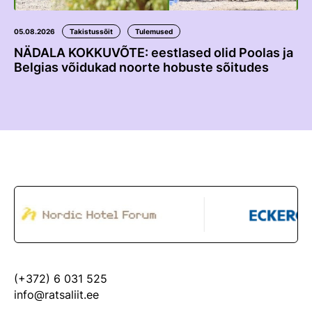
05.08.2026
Takistussõit
Tulemused
NÄDALA KOKKUVÕTE: eestlased olid Poolas ja
Belgias võidukad noorte hobuste sõitudes
(+372) 6 031 525
info@ratsaliit.ee