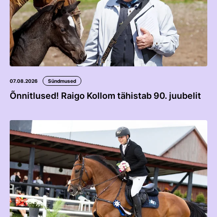
Võistluskalender
Võistlussarjad
Edetabelid
Ametnikud
07.08.2026
Sündmused
Koolitused
Õnnitlused! Raigo Kollom tähistab 90. juubelit
Mänedžer Ja Komitee
Välisvõistlustel Osaleja Meelespea
RAKENDISPORT
Regulatsioonid
Võistluskalender
Võistlussarjad