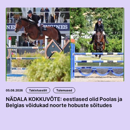
Edetabelid
Ametnikud
Koolitused
Välisvõistlustel Osaleja Meelespea
VOLTIŽEERIMINE
Välisvõistlustel Osaleja Meelespea
05.08.2026
Takistussõit
Tulemused
NÄDALA KOKKUVÕTE: eestlased olid Poolas ja
Belgias võidukad noorte hobuste sõitudes