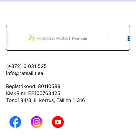
(+372) 6 031 525
info@ratsaliit.ee
Registrikood: 80110599
KMKR nr: EE100763425
Tondi 84/3, III korrus, Tallinn 11316