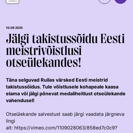
Organisatsioon
MEIST
Kontaktid
Uudised
10.08 2025
Jälgi takistussõidu Eesti
Väärtused Ja Visioon
Ratsaspordialad
meistrivõistlusi
Juhatus
TAKISTUSSÕIT
otseülekandes!
Juhatuse Ja Üldkogu Protokollid
Regulatsioonid
Tule ratsutama
ERL-I Põhikiri
Võistluskalender
LAPSEVANEMALE
Täna selguvad Ruilas värsked Eesti meistrid
Arengukava
Võistlussarjad
Treenerid
takistussõidus. Tule võistlusele kohapeale kaasa
ROHELINE KAART
elama või jälgi põnevat medaliheitlust otseülekande
Teenetemärk
Edetabelid
KUTSE EETIKA
vahendusel!
TALLINN HORSE SHOW
Logoraamat
Ametnikud
TUNNUSTATUD RATSAKOOLID
EKR TREENERIKUTSEST
Otseülekande salvestust saab järgi vaadata järgneva
HOBUMAAILM
Hobumajanduse Kaardistamise Uuring
Kutse Andmise Kord
Koolitused
lingi
ARENGUMUDEL
RATSANET
alt: https://vimeo.com/1109028063/858ed7c0c9?
Taotlemine
Estonian Rising Stars