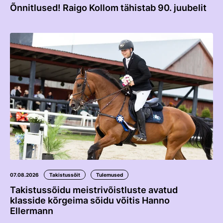
Õnnitlused! Raigo Kollom tähistab 90. juubelit
Võistluskalender
Võistlussarjad
Edetabelid
Ametnikud
Koolitused
Mänedžer Ja Komitee
Välisvõistlustel Osaleja Meelespea
RAKENDISPORT
Regulatsioonid
07.08.2026
Takistussõit
Tulemused
Võistluskalender
Takistussõidu meistrivõistluste avatud
klasside kõrgeima sõidu võitis Hanno
Võistlussarjad
Ellermann