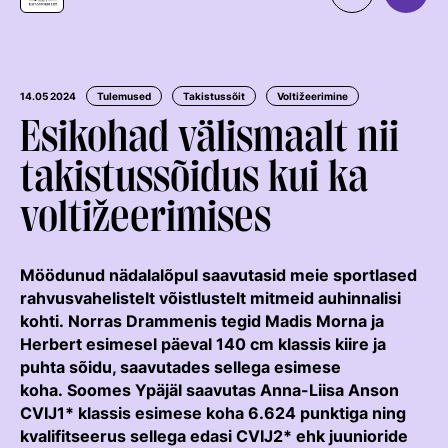
Organisatsioon
MEIST
Kontaktid
Uudised
14.05 2024
Tulemused
Takistussõit
Voltižeerimine
Esikohad välismaalt nii
Väärtused Ja Visioon
Ratsaspordialad
takistussõidus kui ka
Juhatus
TAKISTUSSÕIT
voltižeerimises
Juhatuse Ja Üldkogu Protokollid
Regulatsioonid
Tule ratsutama
ERL-I Põhikiri
Võistluskalender
LAPSEVANEMALE
Möödunud nädalalõpul saavutasid meie sportlased
Arengukava
Võistlussarjad
Treenerid
rahvusvahelistelt võistlustelt mitmeid auhinnalisi
ROHELINE KAART
Teenetemärk
Edetabelid
kohti. Norras Drammenis tegid Madis Morna ja
KUTSE EETIKA
Herbert esimesel päeval 140 cm klassis kiire ja
TALLINN HORSE SHOW
Logoraamat
Ametnikud
TUNNUSTATUD RATSAKOOLID
puhta sõidu, saavutades sellega esimese
EKR TREENERIKUTSEST
HOBUMAAILM
koha. Soomes Ypäjäl saavutas Anna-Liisa Anson
Hobumajanduse Kaardistamise Uuring
Kutse Andmise Kord
Koolitused
CVIJ1* klassis esimese koha 6.624 punktiga ning
ARENGUMUDEL
RATSANET
Taotlemine
kvalifitseerus sellega edasi CVIJ2* ehk juunioride
Estonian Rising Stars