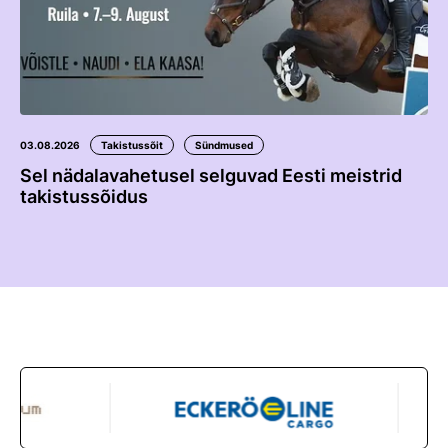
03.08.2026
Takistussõit
Sündmused
Sel nädalavahetusel selguvad Eesti meistrid
takistussõidus