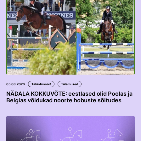
Edetabelid
Ametnikud
Koolitused
Välisvõistlustel Osaleja Meelespea
VOLTIŽEERIMINE
Välisvõistlustel Osaleja Meelespea
05.08.2026
Takistussõit
Tulemused
NÄDALA KOKKUVÕTE: eestlased olid Poolas ja
Belgias võidukad noorte hobuste sõitudes