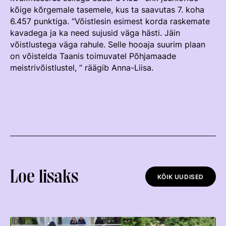
kõige kõrgemale tasemele, kus ta saavutas 7. koha
Võistluskalender
6.457 punktiga. “Võistlesin esimest korda raskemate
kavadega ja ka need sujusid väga hästi. Jäin
Võistlussarjad
võistlustega väga rahule. Selle hooaja suurim plaan
Edetabelid
on võistelda Taanis toimuvatel Põhjamaade
meistrivõistlustel, ” räägib Anna-Liisa.
Ametnikud
Koolitused
Mänedžer Ja Komitee
Välisvõistlustel Osaleja Meelespea
RAKENDISPORT
Regulatsioonid
Loe lisaks
KÕIK UUDISED
Võistluskalender
Võistlussarjad