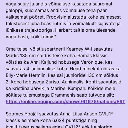
Välisvõistlustel Osaleja Meelespea
väga sujuv ja andis võimaluse kasutada suuremat
galoppi, kuid samas andis võimaluse teha paar
TURVALINE SPORT
väiksemat pööret. Proovisin alustada kohe esimesest
KOLMEVÕISTLUS
takistusest juba heas rütmis ja võimalikult sujuvate ja
Regulatsioonid
AUSA MÄNGU PÕHIMÕTTED
lühikese trajektooriga. Herbert täitis oma ülesande
Võistluskalender
väga hästi, kõik toimis”.
Võistlussarjad
Oma teisel võistluspartneril Kearney W-l saavutas
Madis 135 cm sõidus teise koha. Samas klassis
Edetabelid
võistles ka Anni Kaljund hobusega Veronique, kes
saavutas 4. auhinnalise koha. Head minekut näitas ka
Ametnikud
Elly-Marie Hermlin, kes sai juunioride 130 cm sõidus
Koolitused
2. koha hobusega Zuriso. Auhinnalisi kohti saavutasid
ka Kristiina Järvik ja Maribel Kumpan. Kõikide meie
Komitee
sõitjate tulemustega Drammenis saab tutvuda siit:
https://online.equipe.com/shows/61675/nations/EST
Välisvõistlustel Osaleja Meelespea
Soomes Ypäjäl saavutas Anna-Liisa Anson CVIJ1*
KESTVUSRATSUTAMINE
klassis esimese koha 6.624 puntktiga ning
Regulatsioonid
kvalifitseerus sellega edasi CVIJ2* ehk juunioride