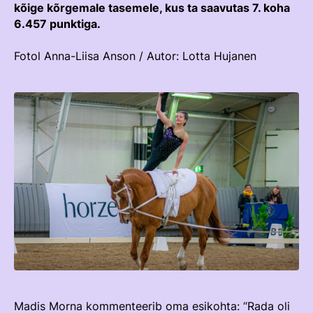
TEENUSTE HINNAKIRI
kõige kõrgemale tasemele, kus ta saavutas 7. koha
Taastaotlemine
Mänedžer Ja Komitee
6.457 punktiga.
AJALUGU
Õppematerjalid
Välisvõistlustel Osaleja Meelespea
Ajajoon
Fotol Anna-Liisa Anson / Autor: Lotta Hujanen
Kutseeksam
Eesti Ratsasportlased Tiitlivõistlustel
KOOLISÕIT JA PARAKOOLISÕIT
Praktika Ja Mentortreenerid
Regulatsioonid
Aastaraamatud
Hindamiskomisjon
Võistluskalender
KLUBID
EOK Treenerite Register
Võistlussarjad
Edetabelid
VABATAHTLIKUD
KOOLITUSED
Ametnikud
PROJEKTID
KONTROLLI EOK TREENERI KUTSET
Koolitused
ERA SA
Estonian Dressage Team
Noortespordi Toetamine
Mänedžer Ja Komiteed
Madis Morna kommenteerib oma esikohta: “Rada oli
HOBUSTE HEAOLU