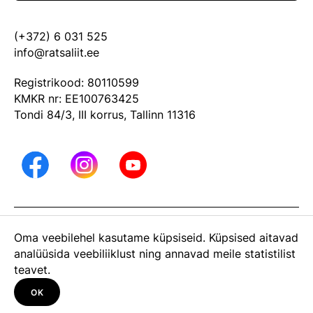
(+372) 6 031 525
info@ratsaliit.ee
Registrikood: 80110599
KMKR nr: EE100763425
Tondi 84/3, III korrus, Tallinn 11316
ARHIIV
Oma veebilehel kasutame küpsiseid. Küpsised aitavad
Eesti Ratsaspordi Liit on Eesti Olümpiakomitee liige
analüüsida veebiliiklust ning annavad meile statistilist
Privaatsustingimused
teavet.
OK