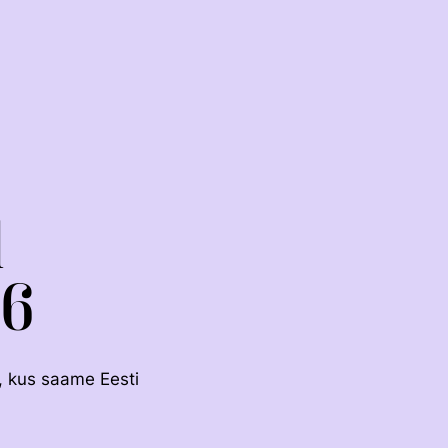
l
26
RAKENDISPORT
VOLTIŽEERIMINE
, kus saame Eesti