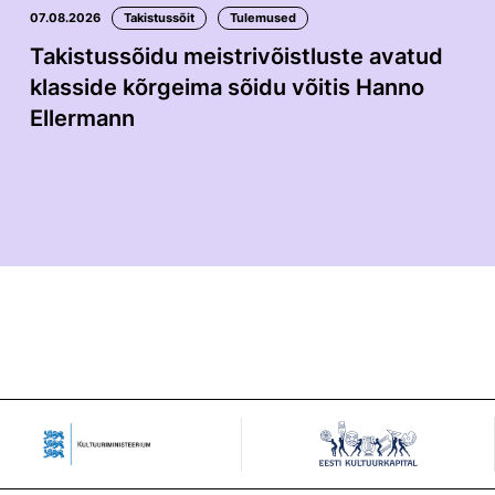
07.08.2026
Takistussõit
Tulemused
Takistussõidu meistrivõistluste avatud
klasside kõrgeima sõidu võitis Hanno
Ellermann