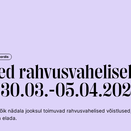
pordis
ed rahvusvahelise
l 30.03.-05.04.20
KOLMEVÕISTLUS
KESTVUSRATSUTAMINE
õik nädala jooksul toimuvad rahvusvahelised võistlused
a elada.