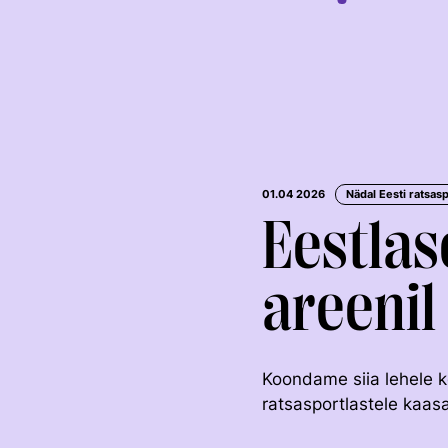
01.04 2026
Nädal Eesti ratsas
Eestlas
areeni
KOOLISÕIT JA
TAKISTUSSÕIT
PARAKOOLISÕIT
Koondame siia lehele k
ratsasportlastele kaas