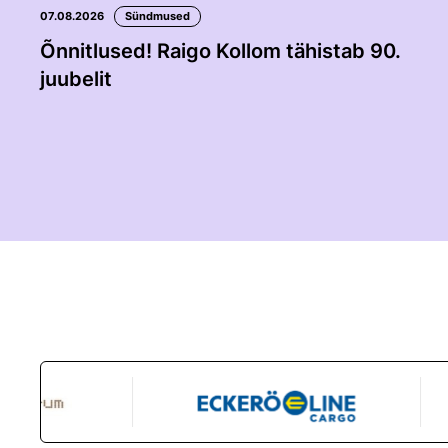
07.08.2026
Sündmused
Õnnitlused! Raigo Kollom tähistab 90.
juubelit