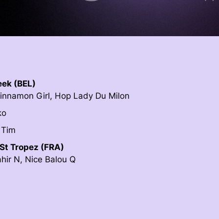
ek (BEL)
 Cinnamon Girl, Hop Lady Du Milon
ko
 Tim
St Tropez (FRA)
hir N, Nice Balou Q