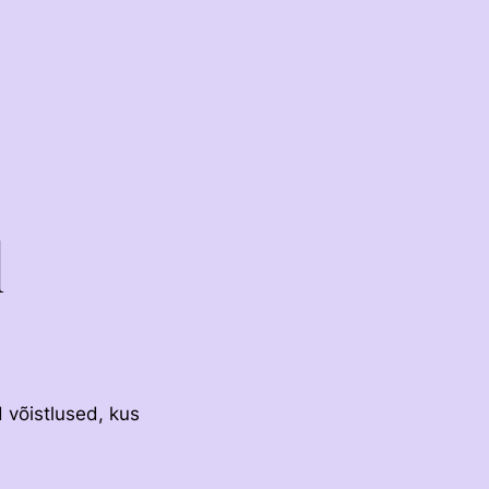
l
RAKENDISPORT
VOLTIŽEERIMINE
 võistlused, kus