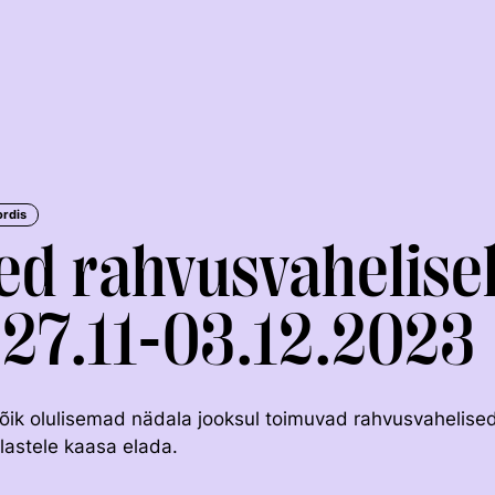
ordis
ed rahvusvahelise
 27.11-03.12.2023
KOLMEVÕISTLUS
KESTVUSRATSUTAMINE
õik olulisemad nädala jooksul toimuvad rahvusvahelised
lastele kaasa elada.