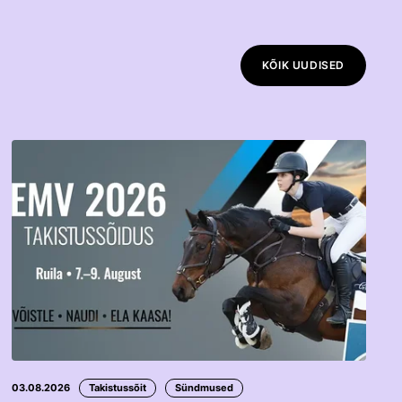
KÕIK UUDISED
03.08.2026
Takistussõit
Sündmused