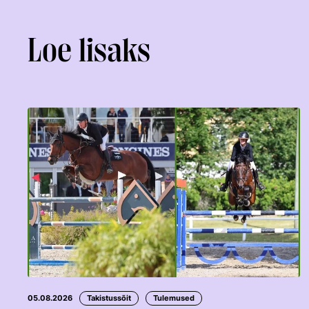
Loe lisaks
05.08.2026
Takistussõit
Tulemused