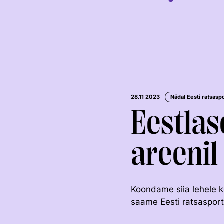
28.11 2023
Nädal Eesti ratsasp
Eestlas
areenil
KOOLISÕIT JA
TAKISTUSSÕIT
PARAKOOLISÕIT
Koondame siia lehele k
saame Eesti ratsasport