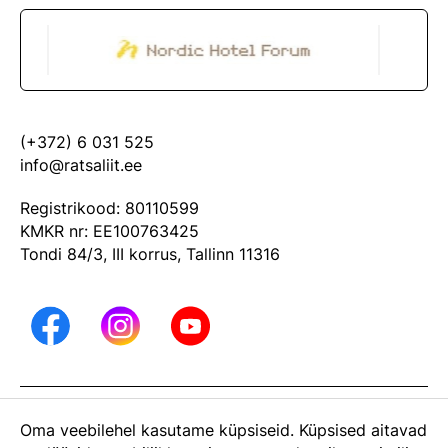
(+372) 6 031 525
info@ratsaliit.ee
Registrikood: 80110599
KMKR nr: EE100763425
Tondi 84/3, III korrus, Tallinn 11316
ARHIIV
Oma veebilehel kasutame küpsiseid. Küpsised aitavad
Eesti Ratsaspordi Liit on Eesti Olümpiakomitee liige