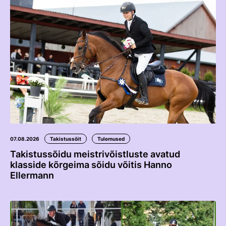
Võistluskalender
Võistlussarjad
Edetabelid
Ametnikud
Koolitused
Mänedžer Ja Komitee
Välisvõistlustel Osaleja Meelespea
07.08.2026
Takistussõit
Tulemused
Takistussõidu meistrivõistluste avatud
RAKENDISPORT
klasside kõrgeima sõidu võitis Hanno
Regulatsioonid
Ellermann
Võistluskalender
Võistlussarjad