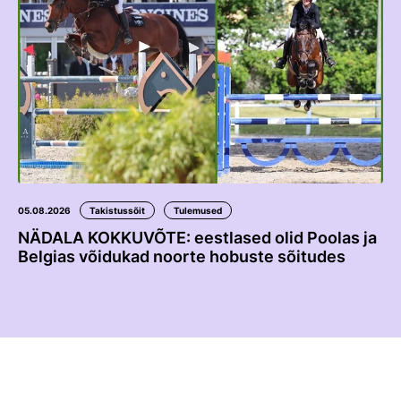
Edetabelid
Ametnikud
Koolitused
Välisvõistlustel Osaleja Meelespea
VOLTIŽEERIMINE
Välisvõistlustel Osaleja Meelespea
05.08.2026
Takistussõit
Tulemused
NÄDALA KOKKUVÕTE: eestlased olid Poolas ja
Belgias võidukad noorte hobuste sõitudes