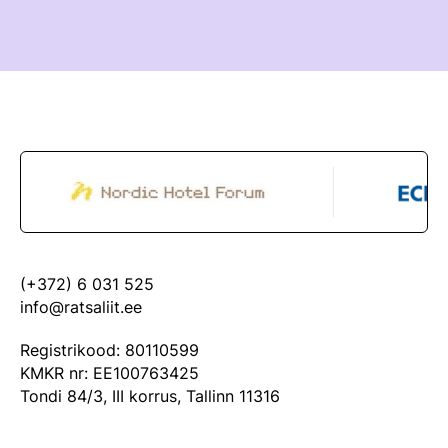
(+372) 6 031 525
info@ratsaliit.ee
Registrikood: 80110599
KMKR nr: EE100763425
Tondi 84/3, III korrus, Tallinn 11316