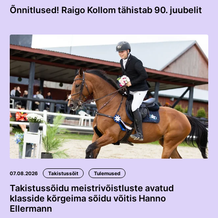
Edetabelid
Õnnitlused! Raigo Kollom tähistab 90. juubelit
Ametnikud
Koolitused
Välisvõistlustel Osaleja Meelespea
VOLTIŽEERIMINE
Välisvõistlustel Osaleja Meelespea
07.08.2026
Takistussõit
Tulemused
Takistussõidu meistrivõistluste avatud
klasside kõrgeima sõidu võitis Hanno
Ellermann