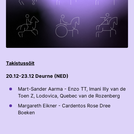
Tõuse sadulasse 2026
TEENUSTE HINNAKIRI
Taastaotlemine
Mänedžer Ja Komitee
AJALUGU
Õppematerjalid
Välisvõistlustel Osaleja Meelespea
Ajajoon
Kutseeksam
Eesti Ratsasportlased Tiitlivõistlustel
KOOLISÕIT JA PARAKOOLISÕIT
Praktika Ja Mentortreenerid
Regulatsioonid
Aastaraamatud
Hindamiskomisjon
Võistluskalender
Takistussõit
KLUBID
EOK Treenerite Register
Võistlussarjad
20.12-23.12 Deurne (NED)
Edetabelid
VABATAHTLIKUD
KOOLITUSED
Mart-Sander Aarma - Enzo TT, Imani Illy van de
Ametnikud
Toen Z, Lodovica, Quebec van de Rozenberg
PROJEKTID
KONTROLLI EOK TREENERI KUTSET
Koolitused
ERA SA
Margareth Eikner - Cardentos Rose Dree
Boeken
Estonian Dressage Team
Noortespordi Toetamine
Mänedžer Ja Komiteed
HOBUSTE HEAOLU