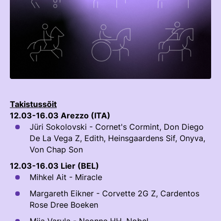
TEENUSTE HINNAKIRI
Taastaotlemine
Mänedžer Ja Komitee
AJALUGU
Õppematerjalid
Välisvõistlustel Osaleja Meelespea
Ajajoon
Kutseeksam
Eesti Ratsasportlased Tiitlivõistlustel
KOOLISÕIT JA PARAKOOLISÕIT
Praktika Ja Mentortreenerid
Regulatsioonid
Aastaraamatud
Hindamiskomisjon
Võistluskalender
Takistussõit
KLUBID
EOK Treenerite Register
Võistlussarjad
12.03-16.03 Arezzo (ITA)
Jüri Sokolovski - Cornet's Cormint, Don Diego
Edetabelid
VABATAHTLIKUD
De La Vega Z, Edith, Heinsgaardens Sif, Onyva,
KOOLITUSED
Ametnikud
Von Chap Son
PROJEKTID
12.03-16.03 Lier (BEL)
KONTROLLI EOK TREENERI KUTSET
Koolitused
ERA SA
Mihkel Ait - Miracle
Estonian Dressage Team
Noortespordi Toetamine
Margareth Eikner - Corvette 2G Z, Cardentos
Rose Dree Boeken
Mänedžer Ja Komiteed
HOBUSTE HEAOLU