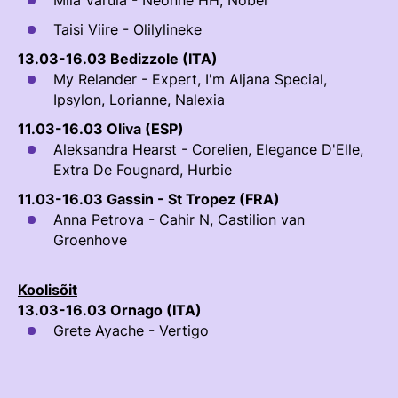
Miia Varula - Neonne HH, Nobel
Välisvõistlustel Osaleja Meelespea
Taisi Viire - Olilylineke
TURVALINE SPORT
13.03-16.03 Bedizzole (ITA)
KOLMEVÕISTLUS
Regulatsioonid
My Relander - Expert, I'm Aljana Special,
AUSA MÄNGU PÕHIMÕTTED
Ipsylon, Lorianne, Nalexia
Võistluskalender
11.03-16.03 Oliva (ESP)
Võistlussarjad
Aleksandra Hearst - Corelien, Elegance D'Elle,
Extra De Fougnard, Hurbie
Edetabelid
11.03-16.03 Gassin - St Tropez (FRA)
Ametnikud
Anna Petrova - Cahir N, Castilion van
Groenhove
Koolitused
Komitee
Koolisõit
13.03-16.03 Ornago (ITA)
Välisvõistlustel Osaleja Meelespea
Grete Ayache - Vertigo
KESTVUSRATSUTAMINE
Regulatsioonid