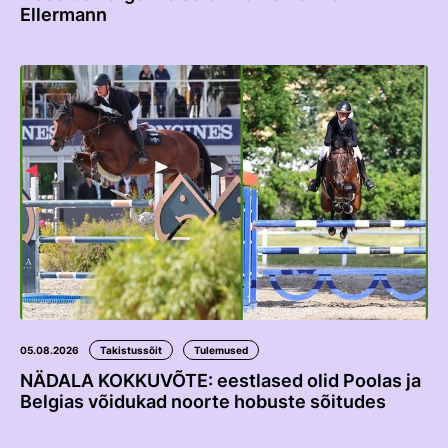
Ellermann
05.08.2026
Takistussõit
Tulemused
NÄDALA KOKKUVÕTE: eestlased olid Poolas ja
Belgias võidukad noorte hobuste sõitudes