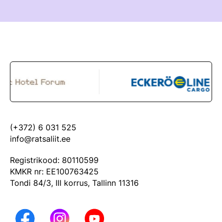
(+372) 6 031 525
info@ratsaliit.ee
Registrikood: 80110599
KMKR nr: EE100763425
Tondi 84/3, III korrus, Tallinn 11316