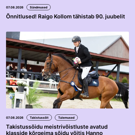
Edetabelid
07.08.2026
Sündmused
Ametnikud
Õnnitlused! Raigo Kollom tähistab 90. juubelit
Koolitused
Välisvõistlustel Osaleja Meelespea
VOLTIŽEERIMINE
Välisvõistlustel Osaleja Meelespea
07.08.2026
Takistussõit
Tulemused
Takistussõidu meistrivõistluste avatud
klasside kõrgeima sõidu võitis Hanno