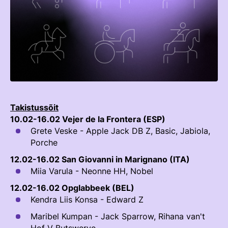
TEENUSTE HINNAKIRI
Taastaotlemine
Mänedžer Ja Komitee
AJALUGU
Õppematerjalid
Välisvõistlustel Osaleja Meelespea
Ajajoon
Kutseeksam
Eesti Ratsasportlased Tiitlivõistlustel
KOOLISÕIT JA PARAKOOLISÕIT
Praktika Ja Mentortreenerid
Regulatsioonid
Aastaraamatud
Hindamiskomisjon
Võistluskalender
Takistussõit
KLUBID
EOK Treenerite Register
Võistlussarjad
10.02-16.02 Vejer de la Frontera (ESP)
Grete Veske - Apple Jack DB Z, Basic, Jabiola,
Edetabelid
VABATAHTLIKUD
Porche
KOOLITUSED
Ametnikud
12.02-16.02 San Giovanni in Marignano (ITA)
PROJEKTID
KONTROLLI EOK TREENERI KUTSET
Miia Varula - Neonne HH, Nobel
Koolitused
ERA SA
12.02-16.02 Opglabbeek (BEL)
Estonian Dressage Team
Noortespordi Toetamine
Kendra Liis Konsa - Edward Z
Mänedžer Ja Komiteed
Maribel Kumpan - Jack Sparrow, Rihana van't
HOBUSTE HEAOLU