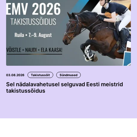
03.08.2026
Takistussõit
Sündmused
Sel nädalavahetusel selguvad Eesti meistrid
takistussõidus