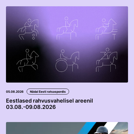
Edetabelid
Ametnikud
Koolitused
Välisvõistlustel Osaleja Meelespea
VOLTIŽEERIMINE
Välisvõistlustel Osaleja Meelespea
05.08.2026
Nädal Eesti ratsaspordis
Eestlased rahvusvahelisel areenil
03.08.-09.08.2026