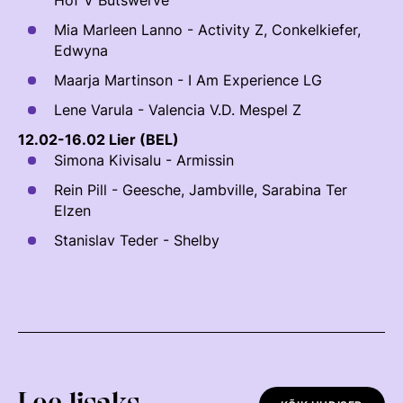
Hof V Butswerve
Välisvõistlustel Osaleja Meelespea
Mia Marleen Lanno - Activity Z, Conkelkiefer,
TURVALINE SPORT
Edwyna
KOLMEVÕISTLUS
Regulatsioonid
Maarja Martinson - I Am Experience LG
AUSA MÄNGU PÕHIMÕTTED
Lene Varula - Valencia V.D. Mespel Z
Võistluskalender
12.02-16.02 Lier (BEL)
Võistlussarjad
Simona Kivisalu - Armissin
Edetabelid
Rein Pill - Geesche, Jambville, Sarabina Ter
Elzen
Ametnikud
Stanislav Teder - Shelby
Koolitused
Komitee
Välisvõistlustel Osaleja Meelespea
KESTVUSRATSUTAMINE
Regulatsioonid