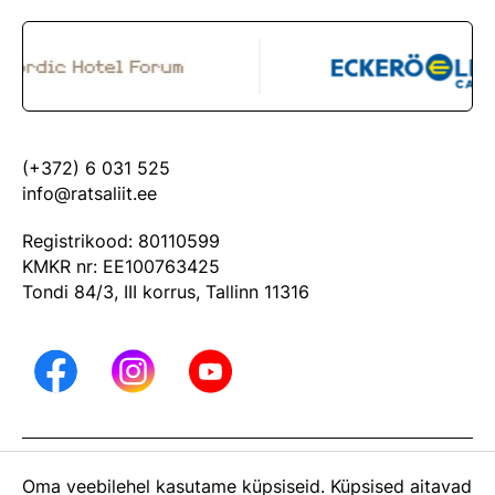
(+372) 6 031 525
info@ratsaliit.ee
Registrikood: 80110599
KMKR nr: EE100763425
Tondi 84/3, III korrus, Tallinn 11316
ARHIIV
Oma veebilehel kasutame küpsiseid. Küpsised aitavad