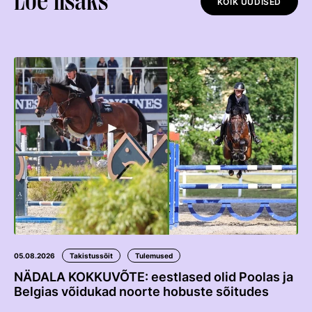
Loe lisaks
KÕIK UUDISED
Võistluskalender
Võistlussarjad
Edetabelid
Ametnikud
Koolitused
Mänedžer Ja Komitee
Välisvõistlustel Osaleja Meelespea
RAKENDISPORT
Regulatsioonid
05.08.2026
Takistussõit
Tulemused
Võistluskalender
NÄDALA KOKKUVÕTE: eestlased olid Poolas ja
Võistlussarjad
Belgias võidukad noorte hobuste sõitudes