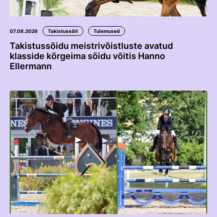
Edetabelid
Ametnikud
07.08.2026
Takistussõit
Tulemused
Koolitused
Takistussõidu meistrivõistluste avatud
klasside kõrgeima sõidu võitis Hanno
Välisvõistlustel Osaleja Meelespea
Ellermann
VOLTIŽEERIMINE
Välisvõistlustel Osaleja Meelespea