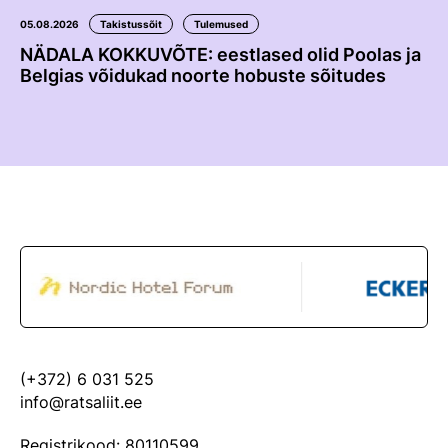
05.08.2026
Takistussõit
Tulemused
NÄDALA KOKKUVÕTE: eestlased olid Poolas ja
Belgias võidukad noorte hobuste sõitudes
(+372) 6 031 525
info@ratsaliit.ee
Registrikood: 80110599