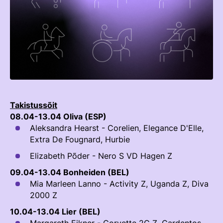
TEENUSTE HINNAKIRI
Taastaotlemine
Mänedžer Ja Komitee
AJALUGU
Õppematerjalid
Välisvõistlustel Osaleja Meelespea
Ajajoon
Kutseeksam
Eesti Ratsasportlased Tiitlivõistlustel
KOOLISÕIT JA PARAKOOLISÕIT
Praktika Ja Mentortreenerid
Regulatsioonid
Aastaraamatud
Hindamiskomisjon
Võistluskalender
Takistussõit
KLUBID
EOK Treenerite Register
Võistlussarjad
08.04-13.04 Oliva (ESP)
Aleksandra Hearst - Corelien, Elegance D'Elle,
Edetabelid
VABATAHTLIKUD
Extra De Fougnard, Hurbie
KOOLITUSED
Ametnikud
Elizabeth Põder - Nero S VD Hagen Z
PROJEKTID
KONTROLLI EOK TREENERI KUTSET
Koolitused
ERA SA
09.04-13.04 Bonheiden (BEL)
Mia Marleen Lanno - Activity Z, Uganda Z, Diva
Estonian Dressage Team
Noortespordi Toetamine
2000 Z
Mänedžer Ja Komiteed
10.04-13.04 Lier (BEL)
HOBUSTE HEAOLU