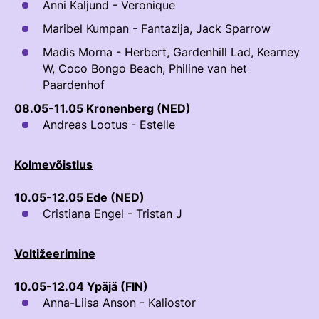
Anni Kaljund - Veronique
Välisvõistlustel Osaleja Meelespea
Maribel Kumpan - Fantazija, Jack Sparrow
TURVALINE SPORT
KOLMEVÕISTLUS
Madis Morna - Herbert, Gardenhill Lad, Kearney
Regulatsioonid
W, Coco Bongo Beach, Philine van het
AUSA MÄNGU PÕHIMÕTTED
Paardenhof
Võistluskalender
08.05-11.05 Kronenberg (NED)
Võistlussarjad
Andreas Lootus - Estelle
Edetabelid
Kolmevõistlus
Ametnikud
10.05-12.05 Ede (NED)
Koolitused
Cristiana Engel - Tristan J
Komitee
Voltižeerimine
Välisvõistlustel Osaleja Meelespea
10.05-12.04 Ypäjä (FIN)
KESTVUSRATSUTAMINE
Anna-Liisa Anson - Kaliostor
Regulatsioonid