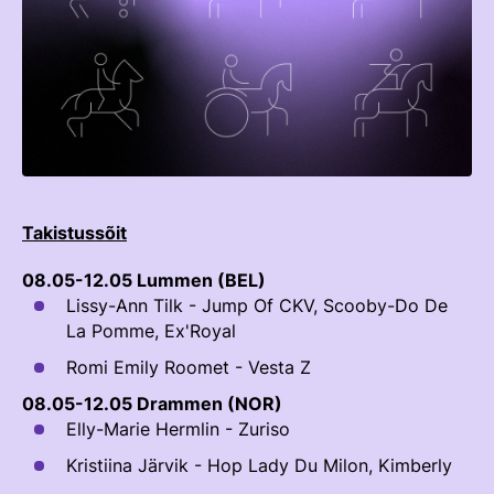
TEENUSTE HINNAKIRI
Taastaotlemine
Mänedžer Ja Komitee
AJALUGU
Õppematerjalid
Välisvõistlustel Osaleja Meelespea
Ajajoon
Kutseeksam
Eesti Ratsasportlased Tiitlivõistlustel
KOOLISÕIT JA PARAKOOLISÕIT
Praktika Ja Mentortreenerid
Regulatsioonid
Aastaraamatud
Hindamiskomisjon
Võistluskalender
Takistussõit
KLUBID
EOK Treenerite Register
Võistlussarjad
08.05-12.05 Lummen (BEL)
Edetabelid
VABATAHTLIKUD
Lissy-Ann Tilk - Jump Of CKV, Scooby-Do De
KOOLITUSED
Ametnikud
La Pomme, Ex'Royal
PROJEKTID
Romi Emily Roomet - Vesta Z
KONTROLLI EOK TREENERI KUTSET
Koolitused
ERA SA
08.05-12.05 Drammen (NOR)
Estonian Dressage Team
Noortespordi Toetamine
Elly-Marie Hermlin - Zuriso
Mänedžer Ja Komiteed
Kristiina Järvik - Hop Lady Du Milon, Kimberly
HOBUSTE HEAOLU