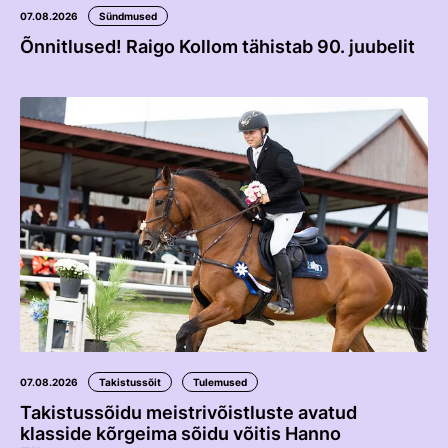
07.08.2026
Sündmused
Õnnitlused! Raigo Kollom tähistab 90. juubelit
07.08.2026
Takistussõit
Tulemused
Takistussõidu meistrivõistluste avatud
klasside kõrgeima sõidu võitis Hanno