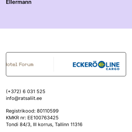
Ellermann
(+372) 6 031 525
info@ratsaliit.ee
Registrikood: 80110599
KMKR nr: EE100763425
Tondi 84/3, III korrus, Tallinn 11316