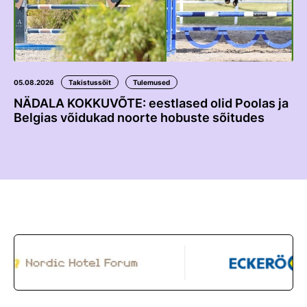
05.08.2026
Takistussõit
Tulemused
NÄDALA KOKKUVÕTE: eestlased olid Poolas ja
Belgias võidukad noorte hobuste sõitudes