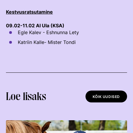
Välisvõistlustel Osaleja Meelespea
Kestvusratsutamine
TURVALINE SPORT
KOLMEVÕISTLUS
Regulatsioonid
09.02-11.02 Al Ula (KSA)
AUSA MÄNGU PÕHIMÕTTED
Egle Kalev - Eshnunna Lety
Võistluskalender
Katriin Kalle- Mister Tondi
Võistlussarjad
Edetabelid
Ametnikud
Koolitused
Loe lisaks
Komitee
KÕIK UUDISED
Välisvõistlustel Osaleja Meelespea
KESTVUSRATSUTAMINE
Regulatsioonid