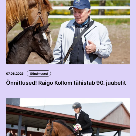
Võistluskalender
Võistlussarjad
Edetabelid
Ametnikud
Koolitused
Mänedžer Ja Komitee
07.08.2026
Sündmused
Välisvõistlustel Osaleja Meelespea
Õnnitlused! Raigo Kollom tähistab 90. juubelit
RAKENDISPORT
Regulatsioonid
Võistluskalender
Võistlussarjad