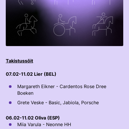
TEENUSTE HINNAKIRI
Taastaotlemine
Mänedžer Ja Komitee
AJALUGU
Õppematerjalid
Välisvõistlustel Osaleja Meelespea
Ajajoon
Kutseeksam
Eesti Ratsasportlased Tiitlivõistlustel
KOOLISÕIT JA PARAKOOLISÕIT
Praktika Ja Mentortreenerid
Regulatsioonid
Aastaraamatud
Hindamiskomisjon
Võistluskalender
Takistussõit
KLUBID
EOK Treenerite Register
Võistlussarjad
07.02-11.02 Lier (BEL
)
Edetabelid
VABATAHTLIKUD
KOOLITUSED
Ametnikud
Margareth Eikner - Cardentos Rose Dree
Boeken
PROJEKTID
KONTROLLI EOK TREENERI KUTSET
Koolitused
ERA SA
Grete Veske - Basic, Jabiola, Porsche
Estonian Dressage Team
Noortespordi Toetamine
06.02-11.02 Oliva (ESP)
Mänedžer Ja Komiteed
Miia Varula - Neonne HH
HOBUSTE HEAOLU