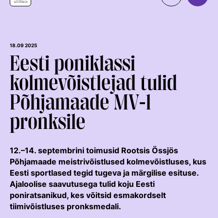
Organisatsioon
MEIST
Kontaktid
Uudised
18.09 2025
Eesti poniklassi
Väärtused Ja Visioon
Ratsaspordialad
kolmevõistlejad tulid
Juhatus
TAKISTUSSÕIT
Põhjamaade MV-l
Juhatuse Ja Üldkogu Protokollid
Regulatsioonid
Tule ratsutama
pronksile
ERL-I Põhikiri
Võistluskalender
LAPSEVANEMALE
Arengukava
Võistlussarjad
Treenerid
12.–14. septembrini toimusid Rootsis Össjös
ROHELINE KAART
Teenetemärk
Edetabelid
KUTSE EETIKA
Põhjamaade meistrivõistlused kolmevõistluses, kus
TALLINN HORSE SHOW
Eesti sportlased tegid tugeva ja märgilise esituse.
Logoraamat
Ametnikud
TUNNUSTATUD RATSAKOOLID
Ajaloolise saavutusega tulid koju Eesti
EKR TREENERIKUTSEST
HOBUMAAILM
Hobumajanduse Kaardistamise Uuring
Kutse Andmise Kord
Koolitused
poniratsanikud, kes võitsid esmakordselt
ARENGUMUDEL
RATSANET
tiimivõistluses pronksmedali.
Taotlemine
Estonian Rising Stars