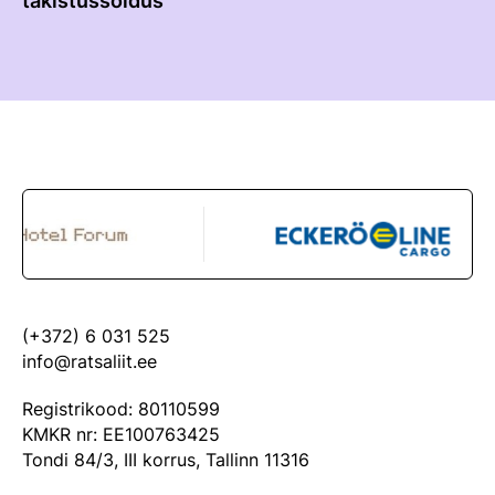
takistussõidus
(+372) 6 031 525
info@ratsaliit.ee
Registrikood: 80110599
KMKR nr: EE100763425
Tondi 84/3, III korrus, Tallinn 11316