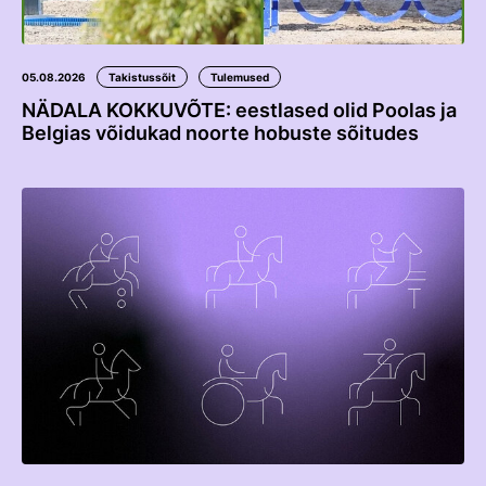
Edetabelid
Ametnikud
05.08.2026
Takistussõit
Tulemused
Koolitused
NÄDALA KOKKUVÕTE: eestlased olid Poolas ja
Belgias võidukad noorte hobuste sõitudes
Välisvõistlustel Osaleja Meelespea
VOLTIŽEERIMINE
Välisvõistlustel Osaleja Meelespea