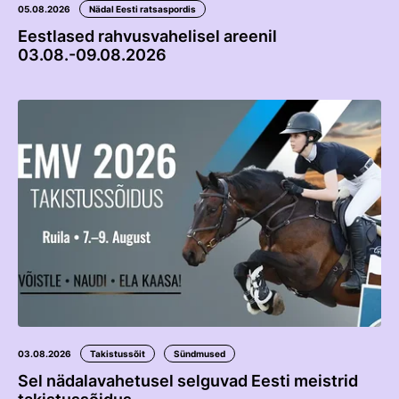
05.08.2026
Nädal Eesti ratsaspordis
Eestlased rahvusvahelisel areenil
03.08.-09.08.2026
03.08.2026
Takistussõit
Sündmused
Sel nädalavahetusel selguvad Eesti meistrid