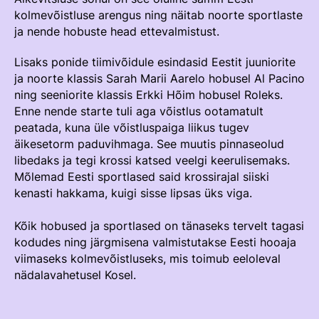
Välisvõistlustel Osaleja Meelespea
kolmevõistluse arengus ning näitab noorte sportlaste
ja nende hobuste head ettevalmistust.
TURVALINE SPORT
KOLMEVÕISTLUS
Regulatsioonid
Lisaks ponide tiimivõidule esindasid Eestit juuniorite
AUSA MÄNGU PÕHIMÕTTED
ja noorte klassis Sarah Marii Aarelo hobusel Al Pacino
Võistluskalender
ning seeniorite klassis Erkki Hõim hobusel Roleks.
Enne nende starte tuli aga võistlus ootamatult
Võistlussarjad
peatada, kuna üle võistluspaiga liikus tugev
äikesetorm paduvihmaga. See muutis pinnaseolud
Edetabelid
libedaks ja tegi krossi katsed veelgi keerulisemaks.
Ametnikud
Mõlemad Eesti sportlased said krossirajal siiski
kenasti hakkama, kuigi sisse lipsas üks viga.
Koolitused
Kõik hobused ja sportlased on tänaseks tervelt tagasi
Komitee
kodudes ning järgmisena valmistutakse Eesti hooaja
Välisvõistlustel Osaleja Meelespea
viimaseks kolmevõistluseks, mis toimub eeloleval
nädalavahetusel Kosel.
KESTVUSRATSUTAMINE
Regulatsioonid