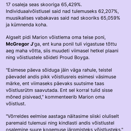
Edetabelid
17 osaleja seas skooriga 65,429%.
Individuaalvõistlusel said nad tulemuseks 62,207%,
Ametnikud
muusikalises vabakavas said nad skooriks 65,059%
ja kümnenda koha.
Koolitused
Välisvõistlustel Osaleja Meelespea
Algselt pidi Marion võistlema oma teise poni,
McGregor J
'ga, ent kuna ponil tuli vigastuse tõttu
aeg maha võtta, siis muudeti viimasel hetkel plaani
VOLTIŽEERIMINE
ning võistlustele sõideti Proud Boyga.
Välisvõistlustel Osaleja Meelespea
"Esimese päeva sõiduga jäin väga rahule, teistel
päevadel andis pikk võistlusreis esimesi väsimuse
märke, ent viimaseks päevaks suutsime taas
võistlusrütm saavutada. Ent sel korral tulid sisse
mõned pisivead," kommenteerib Marion oma
võistlust.
"Võrreldes eelmise aastaga näitasime siiski oluliselt
paremaid tulemusi ning kindlasti andis võistlustel
osalemine suure kogemuse järgmisteks võistlusteks,"