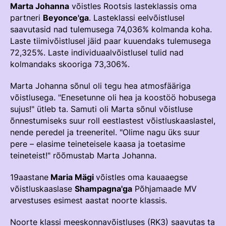
Välisvõistlustel Osaleja Meelespea
Marta Johanna
võistles Rootsis lasteklassis oma
partneri
Beyonce'ga
. Lasteklassi eelvõistlusel
TURVALINE SPORT
saavutasid nad tulemusega 74,036% kolmanda koha.
KOLMEVÕISTLUS
Laste tiimivõistlusel jäid paar kuuendaks tulemusega
Regulatsioonid
AUSA MÄNGU PÕHIMÕTTED
72,325%. Laste individuaalvõistlusel tulid nad
Võistluskalender
kolmandaks skooriga 73,306%.
Võistlussarjad
Marta Johanna sõnul oli tegu hea atmosfääriga
võistlusega. "Enesetunne oli hea ja koostöö hobusega
Edetabelid
sujus!" ütleb ta. Samuti oli Marta sõnul võistluse
õnnestumiseks suur roll eestlastest võistluskaaslastel,
Ametnikud
nende peredel ja treeneritel. "Olime nagu üks suur
Koolitused
pere – elasime teineteisele kaasa ja toetasime
teineteist!" rõõmustab Marta Johanna.
Komitee
19aastane
Maria Mägi
võistles oma kauaaegse
Välisvõistlustel Osaleja Meelespea
võistluskaaslase
Shampagna'ga
Põhjamaade MV
arvestuses esimest aastat noorte klassis.
KESTVUSRATSUTAMINE
Regulatsioonid
Noorte klassi meeskonnavõistluses (RK3) saavutas ta