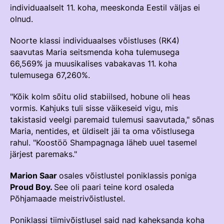
individuaalselt 11. koha, meeskonda Eestil väljas ei
Võistluskalender
olnud.
Võistlussarjad
Noorte klassi individuaalses võistluses (RK4)
saavutas Maria seitsmenda koha tulemusega
Edetabelid
66,569% ja muusikalises vabakavas 11. koha
Ametnikud
tulemusega 67,260%.
Koolitused
"Kõik kolm sõitu olid stabiilsed, hobune oli heas
vormis. Kahjuks tuli sisse väikeseid vigu, mis
Mänedžer Ja Komitee
takistasid veelgi paremaid tulemusi saavutada," sõnas
Välisvõistlustel Osaleja Meelespea
Maria, nentides, et üldiselt jäi ta oma võistlusega
rahul. "Koostöö Shampagnaga läheb uuel tasemel
järjest paremaks."
RAKENDISPORT
Regulatsioonid
Marion Saar
osales võistlustel poniklassis poniga
Proud Boy.
See oli paari teine kord osaleda
Võistluskalender
Põhjamaade meistrivõistlustel.
Võistlussarjad
Poniklassi tiimivõistlusel said nad kaheksanda koha