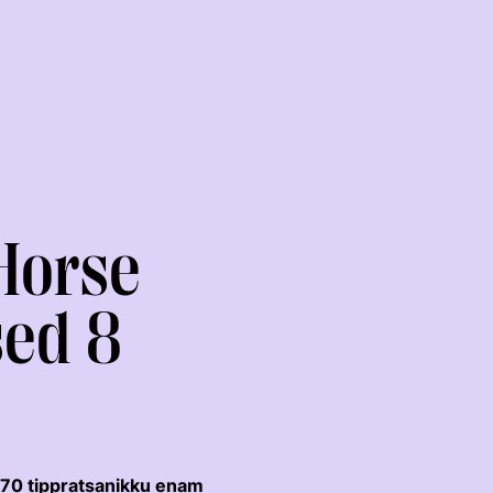
 Horse
sed 8
RAKENDISPORT
VOLTIŽEERIMINE
 170 tippratsanikku enam