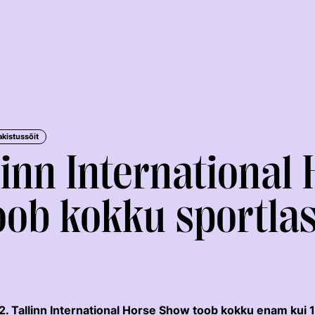
akistussõit
linn International
oob kokku sportla
KOLMEVÕISTLUS
KESTVUSRATSUTAMINE
22. Tallinn International Horse Show toob kokku enam kui