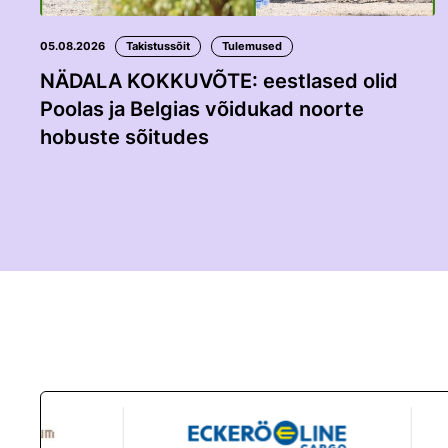
05.08.2026
Takistussõit
Tulemused
NÄDALA KOKKUVÕTE: eestlased olid
Poolas ja Belgias võidukad noorte
hobuste sõitudes