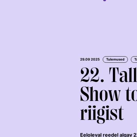
29.09 2025
Tulemused
T
22. Tal
Show t
KOOLISÕIT JA
TAKISTUSSÕIT
PARAKOOLISÕIT
riigist
Eeloleval reedel algav 