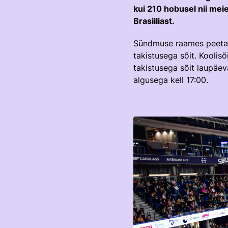
kui 210 hobusel nii mei
Brasiiliast.
Sündmuse raames peetaks
takistusega sõit. Kooli
takistusega sõit laupäev
algusega kell 17:00.