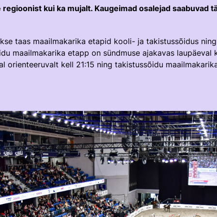
e regioonist kui ka mujalt. Kaugeimad osalejad saabuvad t
e taas maailmakarika etapid kooli- ja takistussõidus nin
sõidu maailmakarika etapp on sündmuse ajakavas laupäeval k
al orienteeruvalt kell 21:15 ning takistussõidu maailmakari