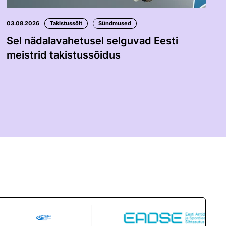
03.08.2026
Takistussõit
Sündmused
Sel nädalavahetusel selguvad Eesti
meistrid takistussõidus