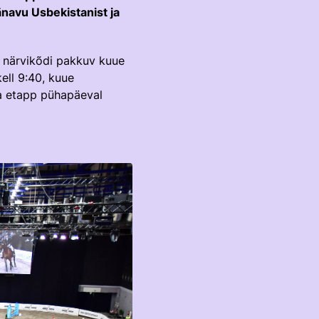
änavu Usbekistanist ja
g närvikõdi pakkuv kuue
ell 9:40, kuue
ka etapp pühapäeval