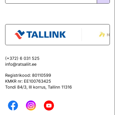
Võistluskalender
Võistlussarjad
Edetabelid
Ametnikud
Koolitused
Mänedžer Ja Komitee
(+372) 6 031 525
info@ratsaliit.ee
Välisvõistlustel Osaleja Meelespea
Registrikood: 80110599
KMKR nr: EE100763425
RAKENDISPORT
Regulatsioonid
Tondi 84/3, III korrus, Tallinn 11316
Võistluskalender
Võistlussarjad