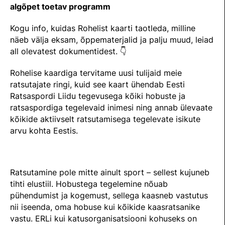
TEENUSTE HINNAKIRI
algõpet toetav programm
Taastaotlemine
Mänedžer Ja Komitee
Kogu info, kuidas Rohelist kaarti taotleda, milline
AJALUGU
Õppematerjalid
Välisvõistlustel Osaleja Meelespea
Ajajoon
näeb välja eksam, õppematerjalid ja palju muud, leiad
all olevatest dokumentidest. 👇
Kutseeksam
Eesti Ratsasportlased Tiitlivõistlustel
KOOLISÕIT JA PARAKOOLISÕIT
Praktika Ja Mentortreenerid
Regulatsioonid
Rohelise kaardiga tervitame uusi tulijaid meie
Aastaraamatud
ratsutajate ringi, kuid see kaart ühendab Eesti
Hindamiskomisjon
Võistluskalender
Ratsaspordi Liidu tegevusega kõiki hobuste ja
ratsaspordiga tegelevaid inimesi ning annab ülevaate
KLUBID
EOK Treenerite Register
Võistlussarjad
kõikide aktiivselt ratsutamisega tegelevate isikute
arvu kohta Eestis.
Edetabelid
VABATAHTLIKUD
KOOLITUSED
Ametnikud
PROJEKTID
KONTROLLI EOK TREENERI KUTSET
Koolitused
ERA SA
Ratsutamine pole mitte ainult sport – sellest kujuneb
tihti elustiil. Hobustega tegelemine nõuab
Estonian Dressage Team
Noortespordi Toetamine
pühendumist ja kogemust, sellega kaasneb vastutus
nii iseenda, oma hobuse kui kõikide kaasratsanike
Mänedžer Ja Komiteed
vastu. ERLi kui katusorganisatsiooni kohuseks on
HOBUSTE HEAOLU