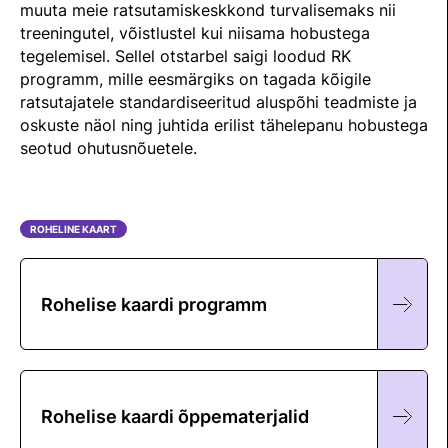
Välisvõistlustel Osaleja Meelespea
muuta meie ratsutamiskeskkond turvalisemaks nii
treeningutel, võistlustel kui niisama hobustega
TURVALINE SPORT
tegelemisel. Sellel otstarbel saigi loodud RK
KOLMEVÕISTLUS
programm, mille eesmärgiks on tagada kõigile
Regulatsioonid
ratsutajatele standardiseeritud aluspõhi teadmiste ja
AUSA MÄNGU PÕHIMÕTTED
Võistluskalender
oskuste näol ning juhtida erilist tähelepanu hobustega
seotud ohutusnõuetele.
Võistlussarjad
Edetabelid
ROHELINE KAART
Ametnikud
Koolitused
Rohelise kaardi programm
Komitee
Välisvõistlustel Osaleja Meelespea
Rohelise kaardi õppematerjalid
KESTVUSRATSUTAMINE
Regulatsioonid